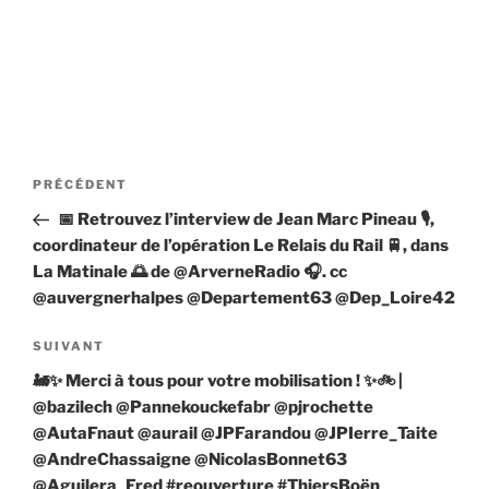
Navigation
Article
PRÉCÉDENT
de
précédent
📅 Retrouvez l’interview de Jean Marc Pineau 🎙️,
l’article
coordinateur de l’opération Le Relais du Rail 🚆, dans
La Matinale 🌅 de @ArverneRadio 🎧. cc
@auvergnerhalpes @Departement63 @Dep_Loire42
Article
SUIVANT
suivant
🚂✨ Merci à tous pour votre mobilisation ! ✨🚲 |
@bazilech @Pannekouckefabr @pjrochette
@AutaFnaut @aurail @JPFarandou @JPIerre_Taite
@AndreChassaigne @NicolasBonnet63
@Aguilera_Fred #reouverture #ThiersBoën