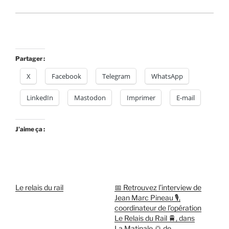
Partager :
X
Facebook
Telegram
WhatsApp
LinkedIn
Mastodon
Imprimer
E-mail
J’aime ça :
Le relais du rail
📅 Retrouvez l’interview de
Jean Marc Pineau 🎙️,
coordinateur de l’opération
Le Relais du Rail 🚆, dans
La Matinale 🌅 de