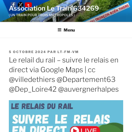
Aller
Association Le Train 634269
au
( UN TRAIN POUR TROIS METROPOLES )
contenu
principal
Menu
PUBLIÉ
5 OCTOBRE 2024
PAR
LT-FM-VM
LE
Le relail du rail – suivre le relais en
direct via Google Maps | cc
@villedethiers @Departement63
@Dep_Loire42 @auvergnerhalpes