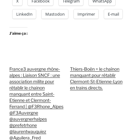
X
Facebook
Telegram
WhatsApp
LinkedIn
Mastodon
Imprimer
E-mail
J’aime ça :
France3 auvergne rhône-
Thiers-Boën = le chaînon
alpes : Liaison SNCF : une
manquant pour rétablir
association milite pour
Clermont-St-Etienne-Lyon
rétablir le chainon
en trains directs.
manquant entre Saint-
Etienne et Clermont-
Ferrand | @F3Rhone_Alpes
@F3Auvergne
@auvergnerhalpes
@prefetrhone
@laurentwauquiez
@Aguilera_Fred