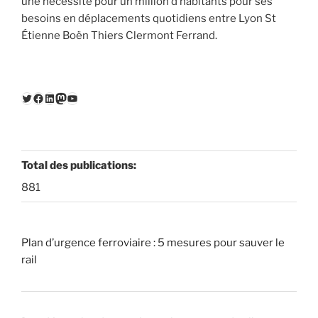
une nécessité pour un million d’habitants pour ses
besoins en déplacements quotidiens entre Lyon St
Étienne Boën Thiers Clermont Ferrand.
Twitter
Facebook
LinkedIn
Mastodon
YouTube
Total des publications:
881
Plan d’urgence ferroviaire : 5 mesures pour sauver le
rail