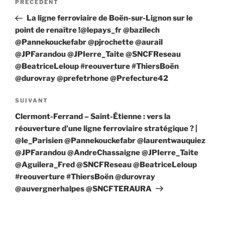
Article
PRÉCÉDENT
de
précédent
La ligne ferroviaire de Boën-sur-Lignon sur le
l’article
point de renaître !@lepays_fr @bazilech
@Pannekouckefabr @pjrochette @aurail
@JPFarandou @JPIerre_Taite @SNCFReseau
@BeatriceLeloup #reouverture #ThiersBoën
@durovray @prefetrhone @Prefecture42
Article
SUIVANT
suivant
Clermont-Ferrand – Saint-Étienne : vers la
réouverture d’une ligne ferroviaire stratégique ? |
@le_Parisien @Pannekouckefabr @laurentwauquiez
@JPFarandou @AndreChassaigne @JPIerre_Taite
@Aguilera_Fred @SNCFReseau @BeatriceLeloup
#reouverture #ThiersBoën @durovray
@auvergnerhalpes @SNCFTERAURA