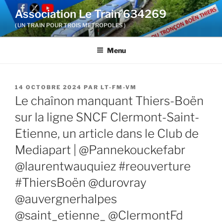
Aller
Association Le Train 634269
au
( UN TRAIN POUR TROIS METROPOLES )
contenu
principal
Menu
PUBLIÉ
14 OCTOBRE 2024
PAR
LT-FM-VM
LE
Le chaînon manquant Thiers-Boën
sur la ligne SNCF Clermont-Saint-
Etienne, un article dans le Club de
Mediapart | @Pannekouckefabr
@laurentwauquiez #reouverture
#ThiersBoën @durovray
@auvergnerhalpes
@saint_etienne_ @ClermontFd