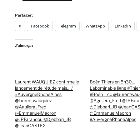
Partager :
X
Facebook
Telegram
WhatsApp
LinkedIn
J’aime ça :
Laurent WAUQUIEZ confirme le
Boën Thiers en 5h30…
lancement de l’étude mais… /
L’abominable ligne #Thier
#AuvergneRhoneAlpes
#Boën – cc @laurentwau
@laurentwauquiez
@Aguilera_Fred @JPFar
@Aguilera_Fred
@Djebbari_JB @JeanCA
@EmmanuelMacron
@EmmanuelMacron
@JPFarandou @Djebbari_JB
#AuvergneRhoneAlpes
@JeanCASTEX