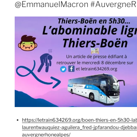
@EmmanuelMacron #AuvergneR
https://letrain634269.org/boen-thiers-en-5h30-la
laurentwauquiez-aguilera_fred-jpfarandou-djebb
auvergnerhonealpes/