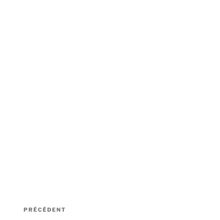
Navigation
Article
PRÉCÉDENT