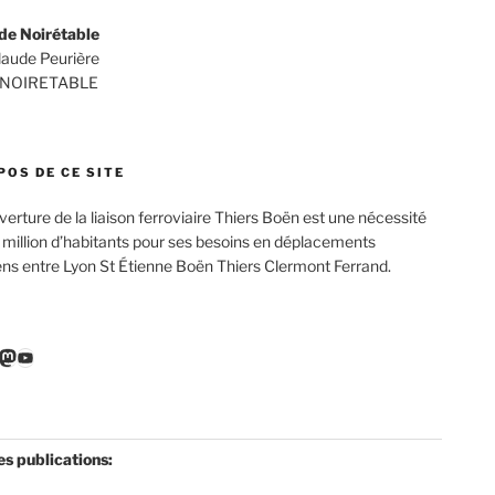
de Noirétable
Claude Peurière
 NOIRETABLE
POS DE CE SITE
verture de la liaison ferroviaire Thiers Boën est une nécessité
 million d’habitants pour ses besoins en déplacements
ens entre Lyon St Étienne Boën Thiers Clermont Ferrand.
r
ebook
nkedIn
Mastodon
YouTube
es publications: