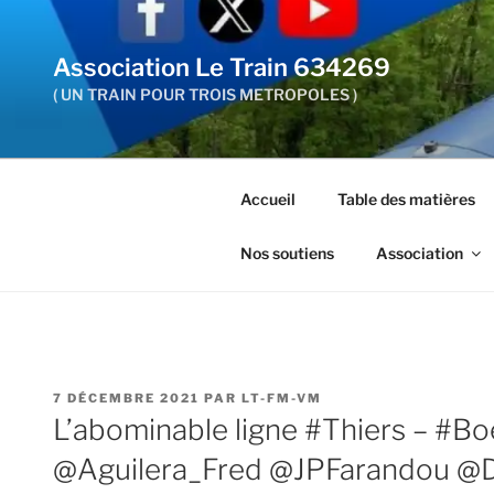
Aller
au
Association Le Train 634269
contenu
principal
( UN TRAIN POUR TROIS METROPOLES )
Accueil
Table des matières
Nos soutiens
Association
PUBLIÉ
7 DÉCEMBRE 2021
PAR
LT-FM-VM
LE
L’abominable ligne #Thiers – #B
@Aguilera_Fred @JPFarandou @