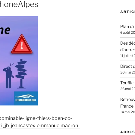
honeAlpes
ARTIC
Plan d’u
6 août 2
Des déc
d’autre
11 juillet
Direct 
30 mai 2
Toufik 
26 mai 2
Retrouv
France 
14 mai 2
bominable-ligne-thiers-boen-cc-
ari_jb-jeancastex-emmanuelmacron-
ADRES