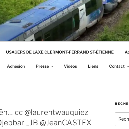
USAGERS DE L’AXE CLERMONT-FERRAND ST-ÉTIENNE
Ac
Adhésion
Presse
Vidéos
Liens
Contact
RECHE
oën… cc @laurentwauquiez
Recher
Djebbari_JB @JeanCASTEX
pour
: