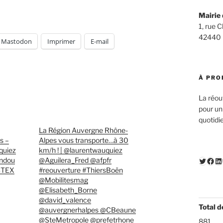
Mairie 
1, rue 
42440
Mastodon
Imprimer
E-mail
À PRO
La réou
pour un
quotidi
La Région Auvergne Rhône-
s –
Alpes vous transporte…à 30
quiez
km/h ! | @laurentwauquiez
andou
@Aguilera_Fred @afpfr
Twitte
Fac
Li
STEX
#reouverture #ThiersBoën
@Mobilitesmag
@Elisabeth_Borne
@david_valence
Total d
@auvergnerhalpes @CBeaune
@SteMetropole @prefetrhone
881