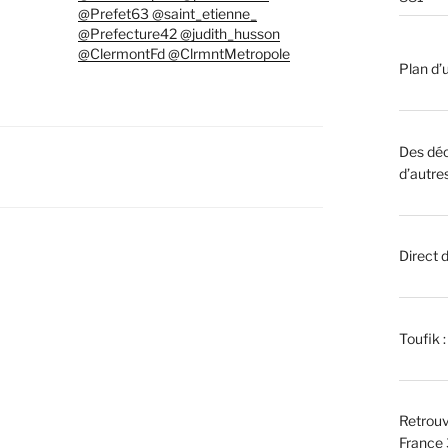
@Prefet63 @saint_etienne_
@Prefecture42 @judith_husson
@ClermontFd @ClrmntMetropole
Plan d’u
Des déc
d’autre
Direct 
Toufik 
Retrouv
France 