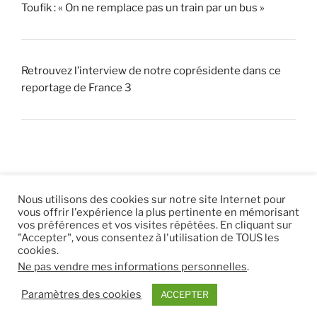
Toufik : « On ne remplace pas un train par un bus »
Retrouvez l’interview de notre coprésidente dans ce
reportage de France 3
Nous utilisons des cookies sur notre site Internet pour
vous offrir l'expérience la plus pertinente en mémorisant
© 2026 |
Mentions légales
|
Hébergement
Eur’Net
.
|
vos préférences et vos visites répétées. En cliquant sur
"Accepter", vous consentez à l'utilisation de TOUS les
RSS
|
sitemap
cookies.
Ne pas vendre mes informations personnelles
.
Paramètres des cookies
ACCEPTER