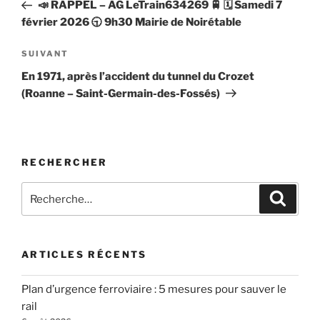
précédent
📣 RAPPEL – AG LeTrain634269 🚆 🗓 Samedi 7
l’article
février 2026 🕤 9h30 Mairie de Noirétable
Article
SUIVANT
suivant
En 1971, après l’accident du tunnel du Crozet
(Roanne – Saint-Germain-des-Fossés)
RECHERCHER
Recherche
Recher
pour
:
ARTICLES RÉCENTS
Plan d’urgence ferroviaire : 5 mesures pour sauver le
rail