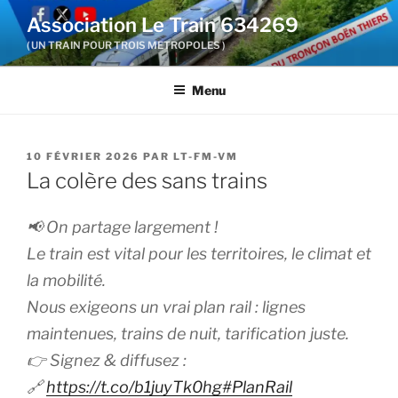
Aller
Association Le Train 634269
au
( UN TRAIN POUR TROIS METROPOLES )
contenu
principal
Menu
PUBLIÉ
10 FÉVRIER 2026
PAR
LT-FM-VM
LE
La colère des sans trains
📢 On partage largement !
Le train est vital pour les territoires, le climat et
la mobilité.
Nous exigeons un vrai plan rail : lignes
maintenues, trains de nuit, tarification juste.
👉 Signez & diffusez :
🔗
https://t.co/b1juyTk0hg
#PlanRail