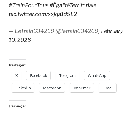
#TrainPourTous
#ÉgalitéTerritoriale
pic.twitter.com/xxjqa1d5E2
— LeTrain634269 (@letrain634269)
February
10, 2026
Partager :
X
Facebook
Telegram
WhatsApp
LinkedIn
Mastodon
Imprimer
E-mail
J’aime ça :