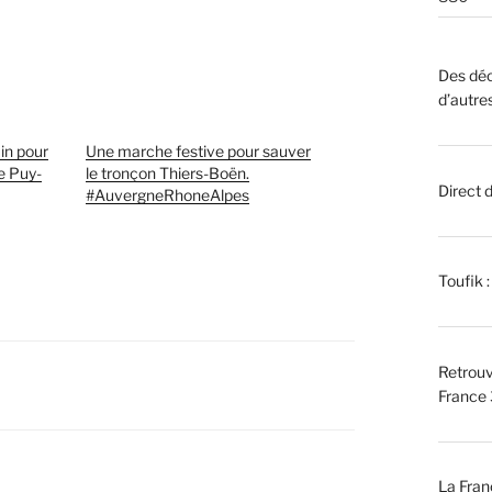
Des déc
d’autre
in pour
Une marche festive pour sauver
re Puy-
le tronçon Thiers-Boën.
Direct 
#AuvergneRhoneAlpes
Toufik 
Retrouv
France 
La Fran