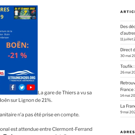
ARTIC
Des déc
d’autre
11 juillet
Direct 
30 mai 2
Toufik 
26 mai 2
Retrouv
France 
La gare de Thiers a vu sa
14 mai 2
Boën sur Lignon de 21%.
La Fran
9 mai 20
anitaire n’a pas été prise en compte.
onal est attendue entre Clermont-Ferrand
ADRES