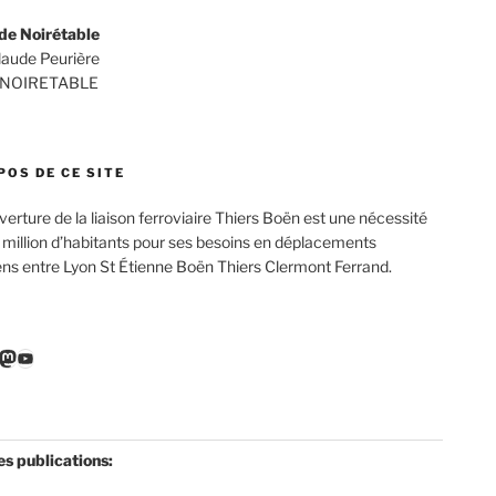
de Noirétable
Claude Peurière
 NOIRETABLE
POS DE CE SITE
verture de la liaison ferroviaire Thiers Boën est une nécessité
 million d’habitants pour ses besoins en déplacements
ens entre Lyon St Étienne Boën Thiers Clermont Ferrand.
r
ebook
nkedIn
Mastodon
YouTube
es publications: