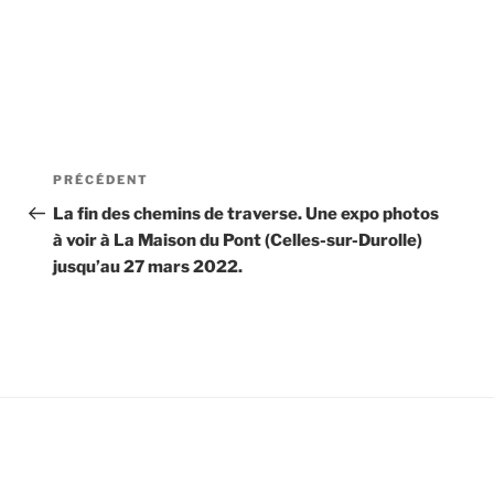
Navigation
Article
PRÉCÉDENT
de
précédent
La fin des chemins de traverse. Une expo photos
à voir à La Maison du Pont (Celles-sur-Durolle)
l’article
jusqu’au 27 mars 2022.