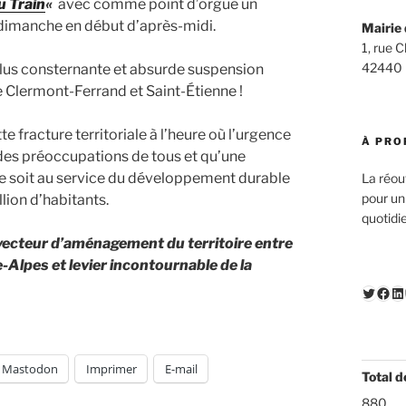
u Train
«
avec comme point d’orgue un
dimanche en début d’après-midi.
Mairie 
1, rue 
42440
plus consternante et absurde suspension
e Clermont-Ferrand et Saint-Étienne !
 fracture territoriale à l’heure où l’urgence
À PRO
 des préoccupations de tous et qu’une
ne soit au service du développement durable
La réou
pour un
ion d’habitants.
quotidi
 vecteur d’aménagement du territoire entre
lpes et levier incontournable de la
Twitte
Fac
Li
Mastodon
Imprimer
E-mail
Total d
880