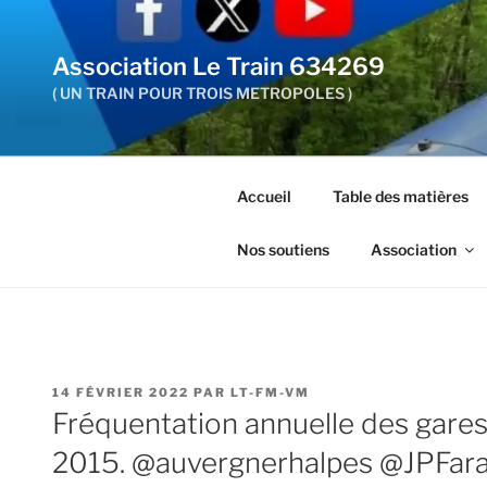
Aller
au
Association Le Train 634269
contenu
principal
( UN TRAIN POUR TROIS METROPOLES )
Accueil
Table des matières
Nos soutiens
Association
PUBLIÉ
14 FÉVRIER 2022
PAR
LT-FM-VM
LE
Fréquentation annuelle des gares
2015. @auvergnerhalpes @JPFar