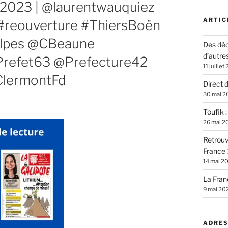
023 | @laurentwauquiez
ARTIC
#reouverture #ThiersBoën
alpes @CBeaune
Des déc
d’autre
Prefet63 @Prefecture42
11 juillet
ClermontFd
Direct 
30 mai 2
Toufik 
26 mai 2
Retrouv
France 
14 mai 2
La Fran
9 mai 20
ADRES