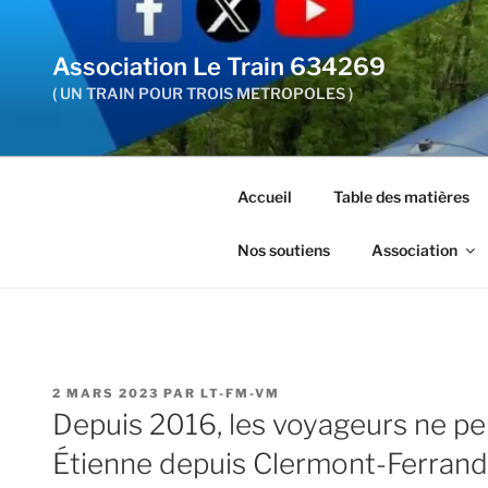
Aller
au
Association Le Train 634269
contenu
principal
( UN TRAIN POUR TROIS METROPOLES )
Accueil
Table des matières
Nos soutiens
Association
PUBLIÉ
2 MARS 2023
PAR
LT-FM-VM
LE
Depuis 2016, les voyageurs ne peu
Étienne depuis Clermont-Ferrand 