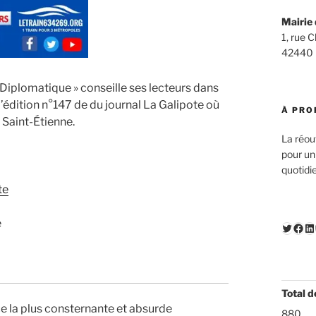
Mairie 
1, rue 
42440
Diplomatique » conseille ses lecteurs dans
 l’édition n°147 de du journal La Galipote où
À PRO
 Saint-Étienne.
La réou
pour un
quotidi
te
e
Twitte
Fac
Li
Total d
e la plus consternante et absurde
880