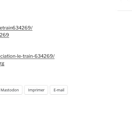
-letrain634269/
4269
ciation-le-train-634269/
rg
Mastodon
Imprimer
E-mail