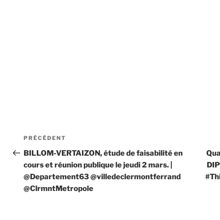
Navigation
Article
PRÉCÉDENT
de
précédent
BILLOM-VERTAIZON, étude de faisabilité en
Qua
cours et réunion publique le jeudi 2 mars. |
DIP
l’article
@Departement63 @villedeclermontferrand
#Th
@ClrmntMetropole