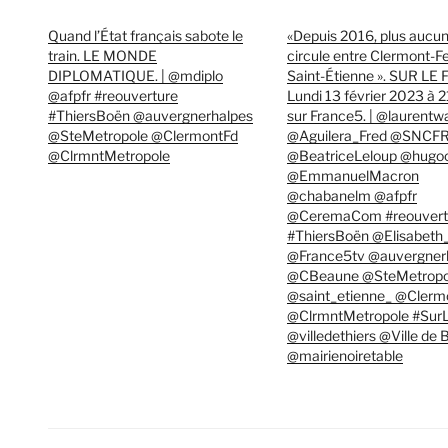
Quand l’État français sabote le
«Depuis 2016, plus aucun
train. LE MONDE
circule entre Clermont-F
DIPLOMATIQUE. | @mdiplo
Saint-Étienne ». SUR LE
@afpfr #reouverture
Lundi 13 février 2023 à 
#ThiersBoën @auvergnerhalpes
sur France5. | @laurentw
@SteMetropole @ClermontFd
@Aguilera_Fred @SNCF
@ClrmntMetropole
@BeatriceLeloup @hugo
@EmmanuelMacron
@chabanelm @afpfr
@CeremaCom #reouvert
#ThiersBoën @Elisabeth
@France5tv @auvergner
@CBeaune @SteMetropo
@saint_etienne_ @Clerm
@ClrmntMetropole #SurL
@villedethiers @Ville de
@mairienoiretable