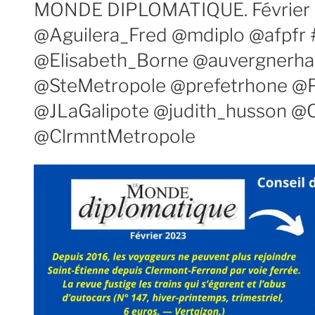
MONDE DIPLOMATIQUE. Février 2
@Aguilera_Fred @mdiplo @afpfr 
@Elisabeth_Borne @auvergnerh
@SteMetropole @prefetrhone @
@JLaGalipote @judith_husson @
@ClrmntMetropole