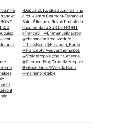
 train ne
«Depuis 2016, plus aucun train ne
errand et
circule entre Clermont-Ferrand et
 FRONT
Saint-Étienne ». Revoir l’extrait du
21h00
documentaire SUR LE FRONT
auquiez
#France5. | @EmmanuelMacron
Reseau
@chabanelm #reouverture
clement
#ThiersBoën @Elisabeth_Borne
@France5tv @auvergnerhalpes
@SteMetropole @saint_etienne_
ure
@ClermontFd @ClrmntMetropole
_Borne
@villedethiers @Ville de Boën
halpes
@mairienoiretable
le
ontFd
eFront
 Boën