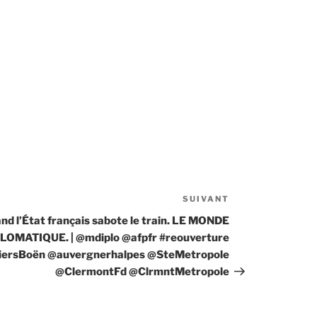
SUIVANT
Article
suivant
nd l’État français sabote le train. LE MONDE
LOMATIQUE. | @mdiplo @afpfr #reouverture
iersBoën @auvergnerhalpes @SteMetropole
@ClermontFd @ClrmntMetropole