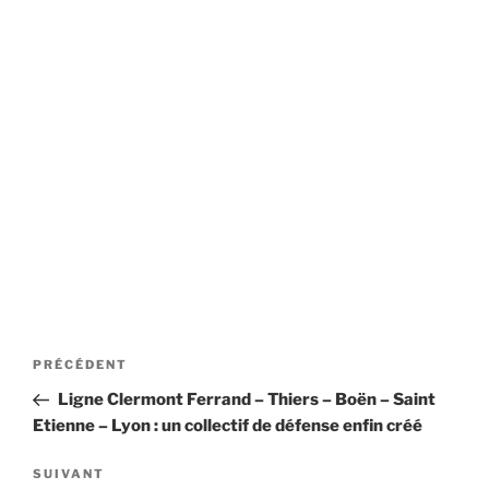
Navigation
Article
PRÉCÉDENT
de
précédent
Ligne Clermont Ferrand – Thiers – Boën – Saint
l’article
Etienne – Lyon : un collectif de défense enfin créé
Article
SUIVANT