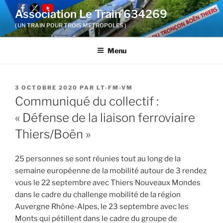
Aller
Association Le Train 634269
au
( UN TRAIN POUR TROIS METROPOLES )
contenu
principal
Menu
PUBLIÉ
3 OCTOBRE 2020
PAR
LT-FM-VM
LE
Communiqué du collectif :
« Défense de la liaison ferroviaire
Thiers/Boën »
25 personnes se sont réunies tout au long de la
semaine européenne de la mobilité autour de 3 rendez
vous le 22 septembre avec Thiers Nouveaux Mondes
dans le cadre du challenge mobilité de la région
Auvergne Rhône-Alpes, le 23 septembre avec les
Monts qui pétillent dans le cadre du groupe de