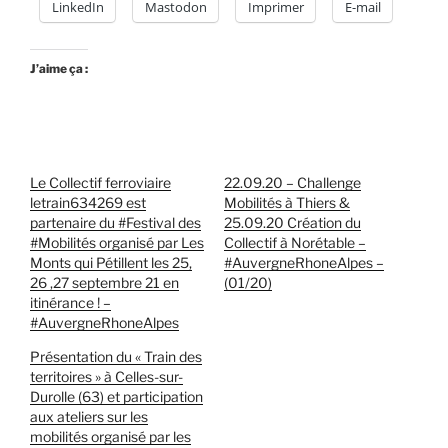
LinkedIn
Mastodon
Imprimer
E-mail
J’aime ça :
Le Collectif ferroviaire
22.09.20 – Challenge
letrain634269 est
Mobilités à Thiers &
partenaire du #Festival des
25.09.20 Création du
#Mobilités organisé par Les
Collectif à Norétable –
Monts qui Pétillent les 25,
#AuvergneRhoneAlpes –
26 ,27 septembre 21 en
(01/20)
itinérance ! –
#AuvergneRhoneAlpes
Présentation du « Train des
territoires » à Celles-sur-
Durolle (63) et participation
aux ateliers sur les
mobilités organisé par les