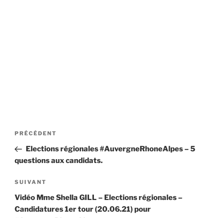
Navigation
Article
PRÉCÉDENT
de
précédent
Elections régionales #AuvergneRhoneAlpes – 5
l’article
questions aux candidats.
Article
SUIVANT
suivant
Vidéo Mme Shella GILL – Elections régionales –
Candidatures 1er tour (20.06.21) pour