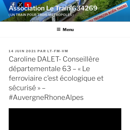
Aller
Association Le Train 634269
au
( UN TRAIN POUR TROIS METROPOLES )
contenu
principal
Menu
PUBLIÉ
14 JUIN 2021
PAR
LT-FM-VM
LE
Caroline DALET- Conseillère
départementale 63 – « Le
ferroviaire c’est écologique et
sécurisé » –
#AuvergneRhoneAlpes