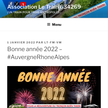
Aller
Association Le Train 634269
au
( UN TRAIN POUR TROIS METROPOLES )
contenu
principal
Menu
PUBLIÉ
1 JANVIER 2022
PAR
LT-FM-VM
LE
Bonne année 2022 –
#AuvergneRhoneAlpes