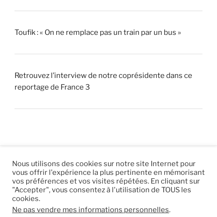
Toufik : « On ne remplace pas un train par un bus »
Retrouvez l’interview de notre coprésidente dans ce
reportage de France 3
Nous utilisons des cookies sur notre site Internet pour
vous offrir l'expérience la plus pertinente en mémorisant
© 2026 |
Mentions légales
|
Hébergement
Eur’Net
.
|
vos préférences et vos visites répétées. En cliquant sur
"Accepter", vous consentez à l'utilisation de TOUS les
RSS
|
sitemap
cookies.
Ne pas vendre mes informations personnelles
.