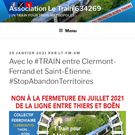
Aller
Association Le Train 634269
au
( UN TRAIN POUR TROIS METROPOLES )
contenu
principal
Menu
PUBLIÉ
29 JANVIER 2021
PAR
LT-FM-VM
LE
Avec le #TRAIN entre Clermont-
Ferrand et Saint-Étienne.
#StopAbandonTerritoires