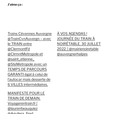
J’aime ça :
Trains Cévennes Auvergne
À VOS AGENDAS !
@TrainCvnAuvergn – avec
JOURNÉE DU TRAIN À
le TRAIN entre
NOIRÉTABLE. 30 JUILLET
@ClermontFd
2022. | @mairienoiretable
@ClrmntMetropole et
@auvergnerhalpes
@saint_etienne_
@SteMetropole avec un
TEMPS DE PARCOURS
GARANTI égal à celui de
l’autocar mais desserte de
6 VILLES intermédiaires.
MANIFESTE POUR LE
TRAIN DE DEMAIN.
Voyagerentrain.fr |
@laurentwauquiez
@Aguilera_Fred