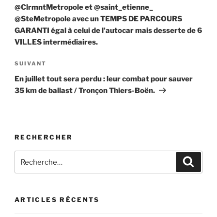
@ClrmntMetropole et @saint_etienne_
@SteMetropole avec un TEMPS DE PARCOURS
GARANTI égal à celui de l’autocar mais desserte de 6
VILLES intermédiaires.
Article
SUIVANT
suivant
En juillet tout sera perdu : leur combat pour sauver
35 km de ballast / Tronçon Thiers-Boën.
RECHERCHER
Recherche
Recher
pour
:
ARTICLES RÉCENTS