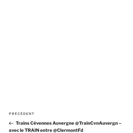
Navigation
Article
PRÉCÉDENT
de
précédent
Trains Cévennes Auvergne @TrainCvnAuvergn –
l’article
avec le TRAIN entre @ClermontFd