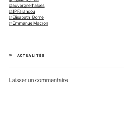
@auvergnerhalpes
@JPFarandou
@Elisabeth_Borne
@EmmanuelMacron
CATÉGORIES
ACTUALITÉS
Laisser un commentaire