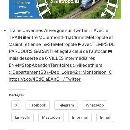
Trains Cévennes Auvergne sur Twitter : « Avec le
TRAIN🚊entre @ClermontFd @ClrmntMetropole et
@saint_etienne_ @SteMetropole ▶️ avec TEMPS DE
PARCOURS GARANTI et égal à celui de l’autocar 🚌
mais desserte de 6 VILLES intermédiaires
EN➕❗️#StopAbandonTerritoires @villedethiers
@Departement63 @Dep_Loire42 @Montbrison_C
https://t.co/4CdOjaEAnC » / Twitter
Partager :
X
Facebook
Telegram
WhatsApp
LinkedIn
Mastodon
Imprimer
E-mail