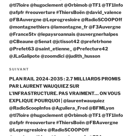
@tl7loire @hugoclement @Orbimob @TF1 @TF1Info
@afpfr #reouverture #ThiersBoën @david_valence
@FBAuvergne @Leprogresloire @RadioSCOOPOff
@montagnethiers @lamontagne_fr @F3Auvergne
@France5tv @lepaysroannais @auvergnerhalpes
@CBeaune @Senat @jctissot42 @prefetrhone
@Prefet63 @saint_etienne_ @Prefecture42
@JLaGalipote @zoomdici @judith_husson
Article
SUIVANT
suivant
PLAN RAIL 2024-2035 : 2.7 MILLIARDS PROMIS
PAR LAURENT WAUQUIEZ SUR
L’INFRASTRUCTURE. PAS VRAIMENT… ON VOUS
EXPLIQUE POURQUOI | @laurentwauquiez
@RadioScoopInfos @Aguilera_Fred @BFMLyon
@tl7loire @hugoclement @Orbimob @TF1 @TF1Info
@afpfr #reouverture #ThiersBoën @FBAuvergne
@Leprogresloire @RadioSCOOPOff