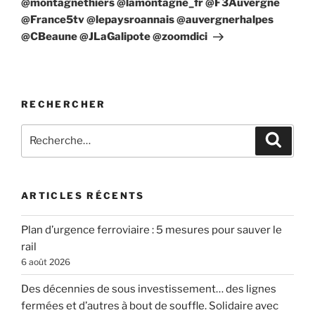
@montagnethiers @lamontagne_fr @F3Auvergne
@France5tv @lepaysroannais @auvergnerhalpes
@CBeaune @JLaGalipote @zoomdici
RECHERCHER
Recherche
Recher
pour
:
ARTICLES RÉCENTS
Plan d’urgence ferroviaire : 5 mesures pour sauver le
rail
6 août 2026
Des décennies de sous investissement… des lignes
fermées et d’autres à bout de souffle. Solidaire avec