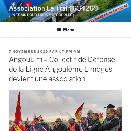
Aller
Association Le Train 634269
au
( UN TRAIN POUR TROIS METROPOLES )
contenu
principal
Menu
PUBLIÉ
7 NOVEMBRE 2023
PAR
LT-FM-VM
LE
AngouLim – Collectif de Défense
de la Ligne Angoulême Limoges
devient une association.