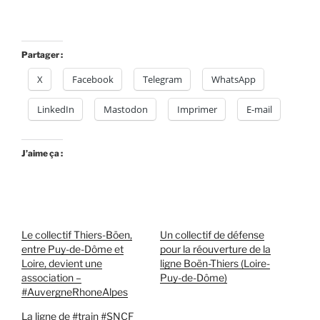
Partager :
X
Facebook
Telegram
WhatsApp
LinkedIn
Mastodon
Imprimer
E-mail
J’aime ça :
Le collectif Thiers-Böen,
Un collectif de défense
entre Puy-de-Dôme et
pour la réouverture de la
Loire, devient une
ligne Boën-Thiers (Loire-
association –
Puy-de-Dôme)
#AuvergneRhoneAlpes
La ligne de #train #SNCF