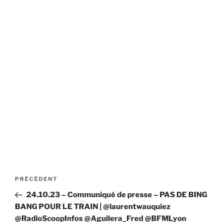
Navigation
Article
PRÉCÉDENT
de
précédent
24.10.23 – Communiqué de presse – PAS DE BING
l’article
BANG POUR LE TRAIN | @laurentwauquiez
@RadioScoopInfos @Aguilera_Fred @BFMLyon