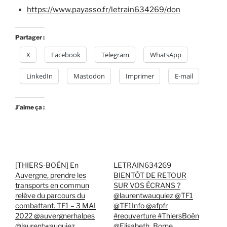
https://www.payasso.fr/letrain634269/don
Partager :
X
Facebook
Telegram
WhatsApp
LinkedIn
Mastodon
Imprimer
E-mail
J’aime ça :
[THIERS-BOËN] En
LETRAIN634269
Auvergne, prendre les
BIENTÔT DE RETOUR
transports en commun
SUR VOS ÉCRANS ?
relève du parcours du
@laurentwauquiez @TF1
combattant. TF1 – 3 MAI
@TF1Info @afpfr
2022 @auvergnerhalpes
#reouverture #ThiersBoën
@laurentwauquiez
@Elisabeth_Borne