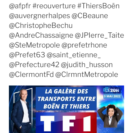
@afpfr #reouverture #ThiersBoën
@auvergnerhalpes @CBeaune
@ChristopheBechu
@AndreChassaigne @JPIerre_Taite
@SteMetropole @prefetrhone
@Prefet63 @saint_etienne_
@Prefecture42 @judith_husson
@ClermontFd @ClrmntMetropole