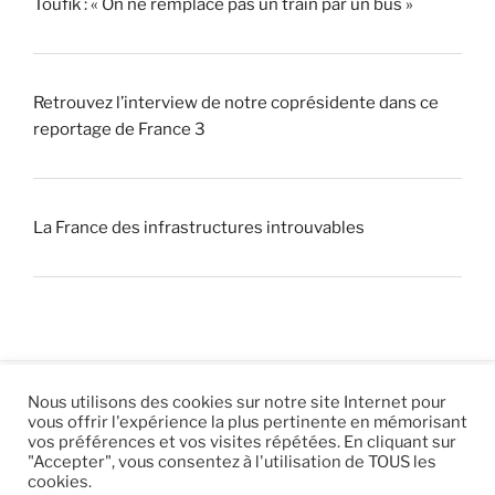
Toufik : « On ne remplace pas un train par un bus »
Retrouvez l’interview de notre coprésidente dans ce
reportage de France 3
La France des infrastructures introuvables
Nous utilisons des cookies sur notre site Internet pour
vous offrir l'expérience la plus pertinente en mémorisant
© 2026 |
Mentions légales
|
Hébergement
Eur’Net
.
|
vos préférences et vos visites répétées. En cliquant sur
"Accepter", vous consentez à l'utilisation de TOUS les
RSS
|
sitemap
cookies.