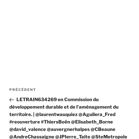
Navigation
Article
PRÉCÉDENT
de
précédent
LETRAIN634269 en Commission du
l’article
développement durable et de l’aménagement du
territoire. | @laurentwauquiez @Aguilera_Fred
#reouverture #ThiersBoën @Elisabeth_Borne
@david_valence @auvergnerhalpes @CBeaune
@AndreChassaigne @JPIerre_Taite @SteMetropole