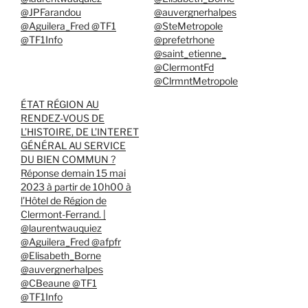
@JPFarandou
@auvergnerhalpes
@Aguilera_Fred @TF1
@SteMetropole
@TF1Info
@prefetrhone
@saint_etienne_
@ClermontFd
@ClrmntMetropole
ÉTAT RÉGION AU
RENDEZ-VOUS DE
L’HISTOIRE, DE L’INTERET
GÉNÉRAL AU SERVICE
DU BIEN COMMUN ?
Réponse demain 15 mai
2023 à partir de 10h00 à
l’Hôtel de Région de
Clermont-Ferrand. |
@laurentwauquiez
@Aguilera_Fred @afpfr
@Elisabeth_Borne
@auvergnerhalpes
@CBeaune @TF1
@TF1Info