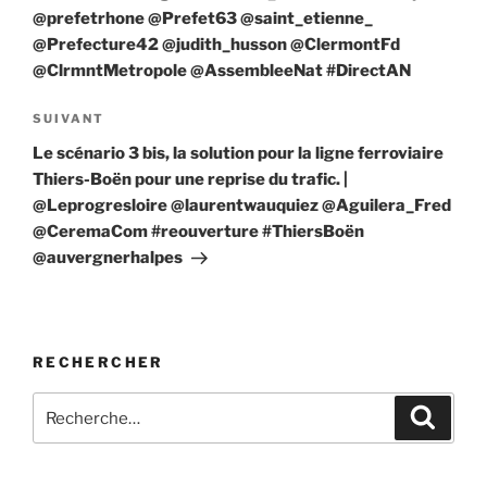
@prefetrhone @Prefet63 @saint_etienne_
@Prefecture42 @judith_husson @ClermontFd
@ClrmntMetropole @AssembleeNat #DirectAN
Article
SUIVANT
suivant
Le scénario 3 bis, la solution pour la ligne ferroviaire
Thiers-Boën pour une reprise du trafic. |
@Leprogresloire @laurentwauquiez @Aguilera_Fred
@CeremaCom #reouverture #ThiersBoën
@auvergnerhalpes
RECHERCHER
Recherche
Recher
pour
: