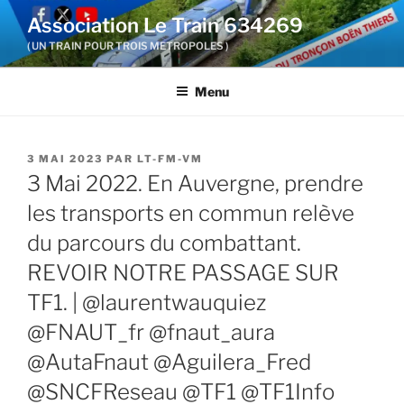
Aller
Association Le Train 634269
au
( UN TRAIN POUR TROIS METROPOLES )
contenu
principal
Menu
PUBLIÉ
3 MAI 2023
PAR
LT-FM-VM
LE
3 Mai 2022. En Auvergne, prendre
les transports en commun relève
du parcours du combattant.
REVOIR NOTRE PASSAGE SUR
TF1. | @laurentwauquiez
@FNAUT_fr @fnaut_aura
@AutaFnaut @Aguilera_Fred
@SNCFReseau @TF1 @TF1Info