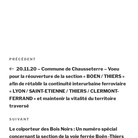
Navigation
Article
PRÉCÉDENT
de
précédent
20.11.20 – Commune de Chausseterre – Voeu
l’article
pour la réouverture de la section « BOEN / THIERS »
afin de rétablir la continuité interurbaine ferroviaire
« LYON / SAINT-ETIENNE / THIERS / CLERMONT-
FERRAND » et maintenir la vitalité du territoire
traversé
Article
SUIVANT
suivant
Le colporteur des Bois Noirs : Un numéro spécial
concernant la section de la voie ferrée Boën -Thiers