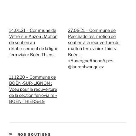
14.01.21 – Commune de
27.09.21 – Commune de
Vêtre-sur-Anzon : Motion
Peschadoires, motion de
de soutien au
soutien à la réouverture du
rétablissement de la ligne
maillon ferroviaire Thiers-
ferroviaire Boën-Thiers.
Boën –
#AuvergneRhoneAlpes –
@laurentwauquiez
11.12.20 – Commune de
BOËN-SUR-LIGNON :
Voeu pour la réouverture
de la section ferroviaire «
BOEN-THIERS»19
CATÉGORIES
NOS SOUTIENS