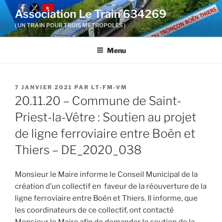
Aller
Association Le Train 634269
au
( UN TRAIN POUR TROIS METROPOLES )
contenu
principal
Menu
PUBLIÉ
7 JANVIER 2021
PAR
LT-FM-VM
LE
20.11.20 – Commune de Saint-
Priest-la-Vêtre : Soutien au projet
de ligne ferroviaire entre Boën et
Thiers – DE_2020_038
Monsieur le Maire informe le Conseil Municipal de la
création d’un collectif en faveur de la réouverture de la
ligne ferroviaire entre Boën et Thiers. Il informe, que
les coordinateurs de ce collectif, ont contacté