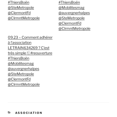
#ThiersBoën
#ThiersBoën
@SteMetropole
@Mobilitesmag
@ClermontFd
@auvergnerhalpes
@ClrmntMetropole
@SteMetropole
@ClermontFd
@ClrmntMetropole
09.23 – Comment adhérer
à l’association
LETRAIN634269 ? C’est
très simple ! | #reouverture
#ThiersBoën
@Mobilitesmag
@auvergnerhalpes
@SteMetropole
@ClermontFd
@ClrmntMetropole
CATÉGORIES
ASSOCIATION