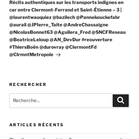
suivant
Récits authentiques sur les transports indignes en
car entre Clermont-Ferrand et Saint-Étienne – 3 |
@laurentwauquiez @bazilech @Pannekouckefabr
@aurail @JPIerre_Taite @AndreChassaigne
@NicolasBonnet63 @Aguilera_Fred @SNCFReseau
@BeatriceLeloup @AN_DevDur #reouverture
#ThiersBoën @durovray @ClermontFd
@ClrmntMetropole
RECHERCHER
Recherche
Recher
pour
:
ARTICLES RÉCENTS