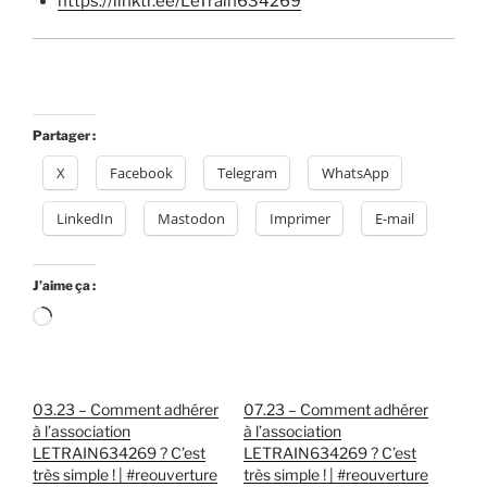
https://linktr.ee/LeTrain634269
Partager :
X
Facebook
Telegram
WhatsApp
LinkedIn
Mastodon
Imprimer
E-mail
J’aime ça :
Chargement…
03.23 – Comment adhérer
07.23 – Comment adhérer
à l’association
à l’association
LETRAIN634269 ? C’est
LETRAIN634269 ? C’est
très simple ! | #reouverture
très simple ! | #reouverture