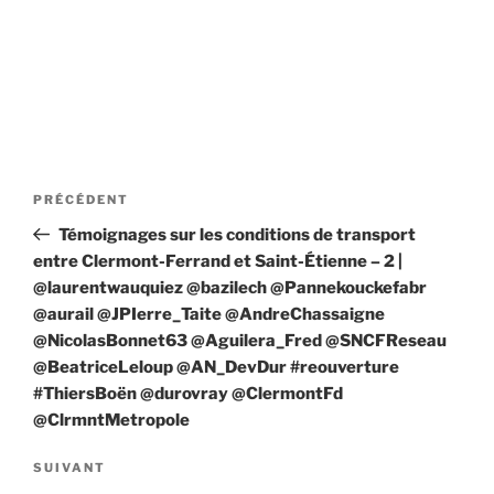
Navigation
Article
PRÉCÉDENT
de
précédent
Témoignages sur les conditions de transport
l’article
entre Clermont-Ferrand et Saint-Étienne – 2 |
@laurentwauquiez @bazilech @Pannekouckefabr
@aurail @JPIerre_Taite @AndreChassaigne
@NicolasBonnet63 @Aguilera_Fred @SNCFReseau
@BeatriceLeloup @AN_DevDur #reouverture
#ThiersBoën @durovray @ClermontFd
@ClrmntMetropole
Article
SUIVANT