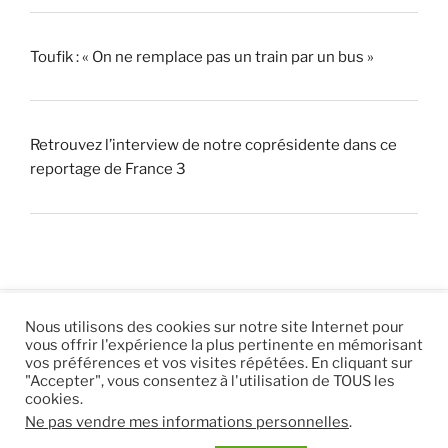
Toufik : « On ne remplace pas un train par un bus »
Retrouvez l’interview de notre coprésidente dans ce
reportage de France 3
Nous utilisons des cookies sur notre site Internet pour
vous offrir l'expérience la plus pertinente en mémorisant
© 2026 |
Mentions légales
|
Hébergement
Eur’Net
.
|
vos préférences et vos visites répétées. En cliquant sur
"Accepter", vous consentez à l'utilisation de TOUS les
RSS
|
sitemap
cookies.
Ne pas vendre mes informations personnelles
.