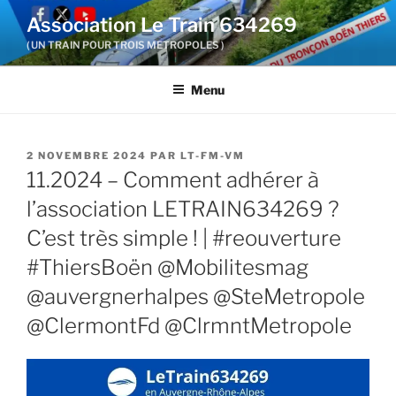
Aller
Association Le Train 634269
au
( UN TRAIN POUR TROIS METROPOLES )
contenu
principal
Menu
PUBLIÉ
2 NOVEMBRE 2024
PAR
LT-FM-VM
LE
11.2024 – Comment adhérer à
l’association LETRAIN634269 ?
C’est très simple ! | #reouverture
#ThiersBoën @Mobilitesmag
@auvergnerhalpes @SteMetropole
@ClermontFd @ClrmntMetropole