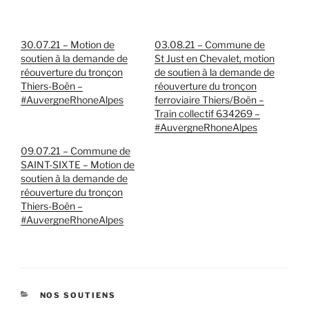
30.07.21 – Motion de
03.08.21 – Commune de
soutien à la demande de
St Just en Chevalet, motion
réouverture du tronçon
de soutien à la demande de
Thiers-Boën –
réouverture du tronçon
#AuvergneRhoneAlpes
ferroviaire Thiers/Boën –
Train collectif 634269 –
#AuvergneRhoneAlpes
09.07.21 – Commune de
SAINT-SIXTE – Motion de
soutien à la demande de
réouverture du tronçon
Thiers-Boën –
#AuvergneRhoneAlpes
CATÉGORIES
NOS SOUTIENS