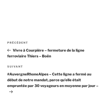
Navigation
Article
PRÉCÉDENT
de
précédent
Vivre à Courpière – fermeture de la ligne
l’article
ferroviaire Thiers – Boën
Article
SUIVANT
suivant
#AuvergneRhoneAlpes – Cette ligne a fermé au
début de notre mandat, parce qu’elle était
empruntée par 30 voyageurs en moyenne par jour –