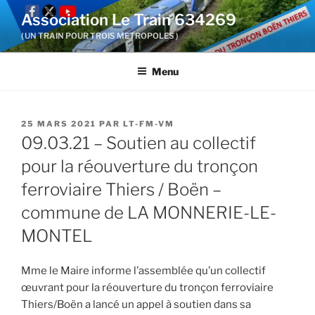
Aller
Association Le Train 634269
au
( UN TRAIN POUR TROIS METROPOLES )
contenu
principal
Menu
PUBLIÉ
25 MARS 2021
PAR
LT-FM-VM
LE
09.03.21 – Soutien au collectif
pour la réouverture du tronçon
ferroviaire Thiers / Boën –
commune de LA MONNERIE-LE-
MONTEL
Mme le Maire informe l’assemblée qu’un collectif
œuvrant pour la réouverture du tronçon ferroviaire
Thiers/Boën a lancé un appel à soutien dans sa