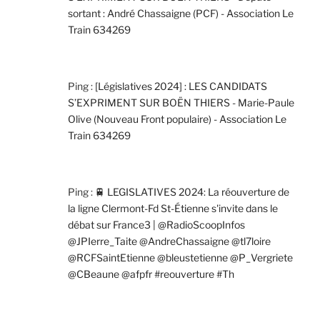
sortant : André Chassaigne (PCF) - Association Le
Train 634269
Ping :
[Législatives 2024] : LES CANDIDATS
S’EXPRIMENT SUR BOËN THIERS - Marie-Paule
Olive (Nouveau Front populaire) - Association Le
Train 634269
Ping :
🚆 LEGISLATIVES 2024: La réouverture de
la ligne Clermont-Fd St-Étienne s'invite dans le
débat sur France3 | @RadioScoopInfos
@JPIerre_Taite @AndreChassaigne @tl7loire
@RCFSaintEtienne @bleustetienne @P_Vergriete
@CBeaune @afpfr #reouverture #Th