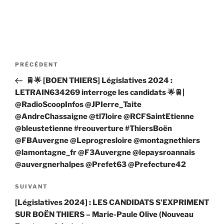
Navigation
Article
PRÉCÉDENT
de
précédent
🚆🌟 [BOEN THIERS] Législatives 2024 :
l’article
LETRAIN634269 interroge les candidats 🌟🚆|
@RadioScoopInfos @JPIerre_Taite
@AndreChassaigne @tl7loire @RCFSaintEtienne
@bleustetienne #reouverture #ThiersBoën
@FBAuvergne @Leprogresloire @montagnethiers
@lamontagne_fr @F3Auvergne @lepaysroannais
@auvergnerhalpes @Prefet63 @Prefecture42
Article
SUIVANT
suivant
[Législatives 2024] : LES CANDIDATS S’EXPRIMENT
SUR BOËN THIERS – Marie-Paule Olive (Nouveau