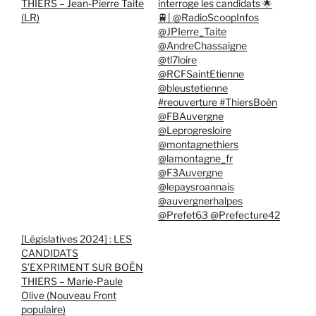
THIERS – Jean-Pierre Taite
interroge les candidats 🌟
(LR)
🚆| @RadioScoopInfos
@JPIerre_Taite
@AndreChassaigne
@tl7loire
@RCFSaintEtienne
@bleustetienne
#reouverture #ThiersBoën
@FBAuvergne
@Leprogresloire
@montagnethiers
@lamontagne_fr
@F3Auvergne
@lepaysroannais
@auvergnerhalpes
@Prefet63 @Prefecture42
[Législatives 2024] : LES
CANDIDATS
S’EXPRIMENT SUR BOËN
THIERS – Marie-Paule
Olive (Nouveau Front
populaire)