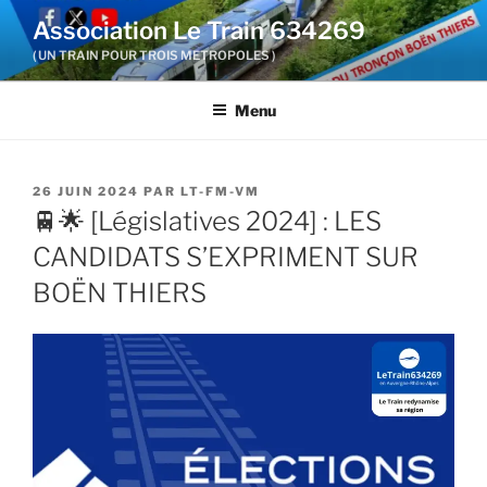
Aller
Association Le Train 634269
au
( UN TRAIN POUR TROIS METROPOLES )
contenu
principal
Menu
PUBLIÉ
26 JUIN 2024
PAR
LT-FM-VM
LE
🚆🌟 [Législatives 2024] : LES
CANDIDATS S’EXPRIMENT SUR
BOËN THIERS