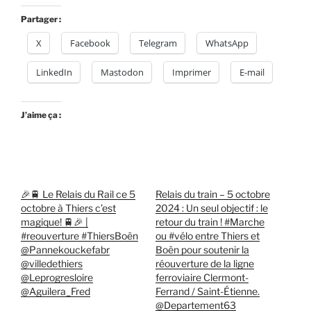
Partager :
X
Facebook
Telegram
WhatsApp
LinkedIn
Mastodon
Imprimer
E-mail
J’aime ça :
🎉🚆 Le Relais du Rail ce 5
Relais du train – 5 octobre
octobre à Thiers c’est
2024 : Un seul objectif : le
magique! 🚆🎉 |
retour du train ! #Marche
#reouverture #ThiersBoën
ou #vélo entre Thiers et
@Pannekouckefabr
Boën pour soutenir la
@villedethiers
réouverture de la ligne
@Leprogresloire
ferroviaire Clermont-
@Aguilera_Fred
Ferrand / Saint-Étienne.
@Departement63