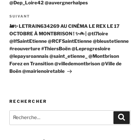
@Dep_Loire42 @auvergnerhalpes
Article
SUIVANT
suivant
🚂✨ LETRAIN634269 AU CINÉMA LE REX LE 17
OCTOBRE À MONTBRISON ! ✨🚲 | @tl7loire
@IfSaintEtienne @RCFSaintEtienne @bleustetienne
#reouverture #ThiersBoën @Leprogresloire
@lepaysroannais @saint_etienne_ @Montbrison
Forez en Transition @villedemontbrison @Ville de
Boën @mairienoiretable
RECHERCHER
Recherche
Recher
pour
: