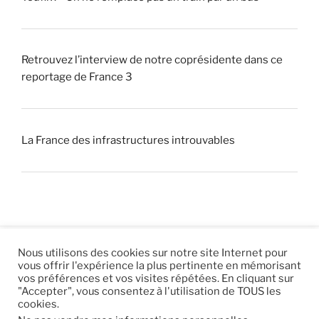
Retrouvez l’interview de notre coprésidente dans ce
reportage de France 3
La France des infrastructures introuvables
Nous utilisons des cookies sur notre site Internet pour
vous offrir l'expérience la plus pertinente en mémorisant
© 2026 |
Mentions légales
|
Hébergement
Eur’Net
.
|
vos préférences et vos visites répétées. En cliquant sur
"Accepter", vous consentez à l'utilisation de TOUS les
RSS
|
sitemap
cookies.