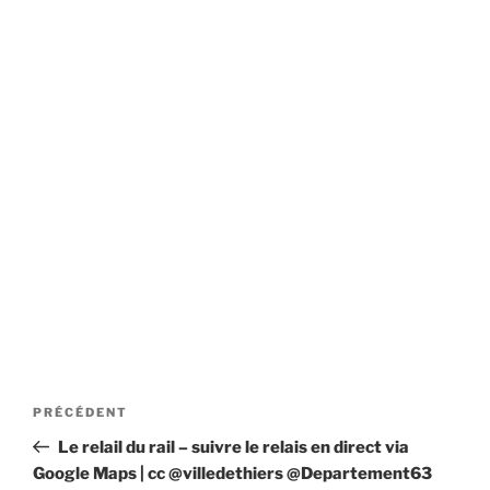
Navigation
Article
PRÉCÉDENT
de
précédent
Le relail du rail – suivre le relais en direct via
l’article
Google Maps | cc @villedethiers @Departement63