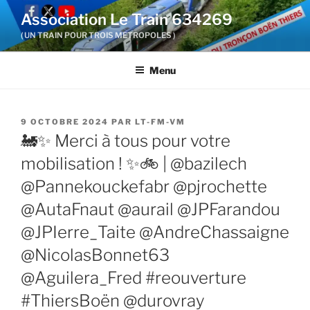
Aller
Association Le Train 634269
au
( UN TRAIN POUR TROIS METROPOLES )
contenu
principal
Menu
PUBLIÉ
9 OCTOBRE 2024
PAR
LT-FM-VM
LE
🚂✨ Merci à tous pour votre
mobilisation ! ✨🚲 | @bazilech
@Pannekouckefabr @pjrochette
@AutaFnaut @aurail @JPFarandou
@JPIerre_Taite @AndreChassaigne
@NicolasBonnet63
@Aguilera_Fred #reouverture
#ThiersBoën @durovray