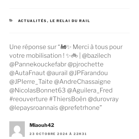
CATÉGORIES
ACTUALITÉS
,
LE RELAI DU RAIL
Une réponse sur “🚂✨ Merci à tous pour
votre mobilisation ! ✨🚲 | @bazilech
@Pannekouckefabr @pjrochette
@AutaFnaut @aurail @JPFarandou
@JPIerre_Taite @AndreChassaigne
@NicolasBonnet63 @Aguilera_Fred
#reouverture #ThiersBoën @durovray
@lepaysroannais @prefetrhone”
Miaouh42
23 OCTOBRE 2024 À 22H31