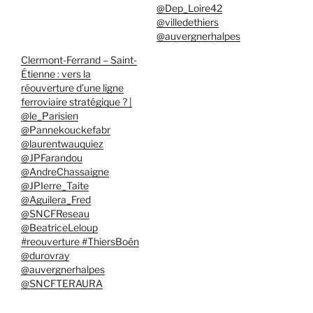
@Dep_Loire42
@villedethiers
@auvergnerhalpes
Clermont-Ferrand – Saint-
Étienne : vers la
réouverture d’une ligne
ferroviaire stratégique ? |
@le_Parisien
@Pannekouckefabr
@laurentwauquiez
@JPFarandou
@AndreChassaigne
@JPIerre_Taite
@Aguilera_Fred
@SNCFReseau
@BeatriceLeloup
#reouverture #ThiersBoën
@durovray
@auvergnerhalpes
@SNCFTERAURA