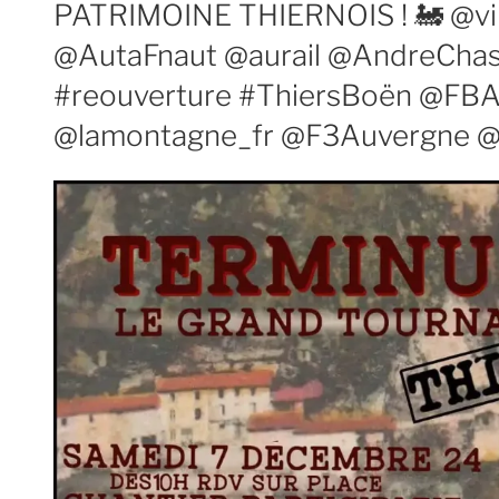
PATRIMOINE THIERNOIS ! 🚂 @vil
@AutaFnaut @aurail @AndreCha
#reouverture #ThiersBoën @FB
@lamontagne_fr @F3Auvergne @