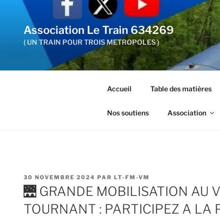
Aller
au
Association Le Train 634269
contenu
principal
( UN TRAIN POUR TROIS METROPOLES )
Accueil
Table des matières
Nos soutiens
Association
PUBLIÉ
30 NOVEMBRE 2024
PAR
LT-FM-VM
LE
🌉 GRANDE MOBILISATION AU 
TOURNANT : PARTICIPEZ A LA