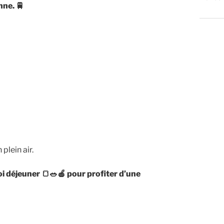
nne.
🚆
plein air.
oi déjeuner
🍞🥗🍎
pour profiter d’une