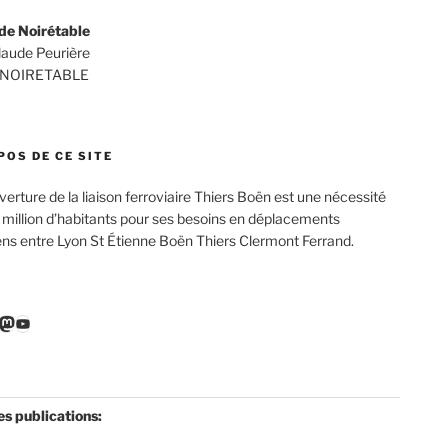
de Noirétable
Claude Peurière
 NOIRETABLE
POS DE CE SITE
verture de la liaison ferroviaire Thiers Boën est une nécessité
 million d’habitants pour ses besoins en déplacements
ens entre Lyon St Étienne Boën Thiers Clermont Ferrand.
r
ebook
nkedIn
Mastodon
YouTube
es publications: