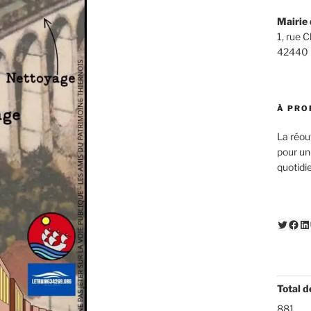
Mairie 
1, rue 
42440
À PRO
La réou
pour un
quotidi
Twitte
Fac
Li
Total d
881