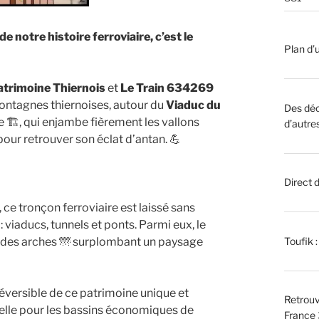
 notre histoire ferroviaire, c’est le
Plan d’u
atrimoine Thiernois
et
Le Train 634269
ntagnes thiernoises, autour du
Viaduc du
Des déc
e 🏗️, qui enjambe fièrement les vallons
d’autre
pour retrouver son éclat d’antan. 💪
Direct 
 ce tronçon ferroviaire est laissé sans
 viaducs, tunnels et ponts. Parmi eux, le
andes arches 🌁 surplombant un paysage
Toufik 
réversible de ce patrimoine unique et
Retrouv
tielle pour les bassins économiques de
France 