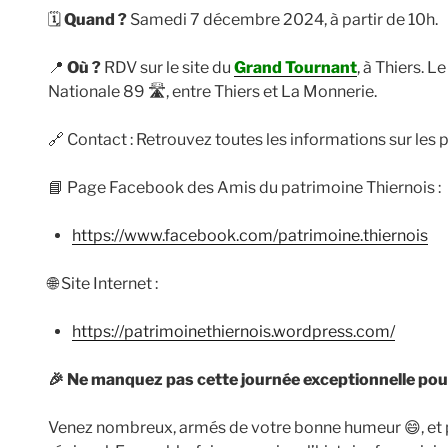
🗓️
Quand ?
Samedi 7 décembre 2024, à partir de 10h.
📍
Où ?
RDV sur le site du
Grand Tournant
, à Thiers. L
Nationale 89 🛣️, entre Thiers et La Monnerie.
🔗 Contact : Retrouvez toutes les informations sur les p
📘 Page Facebook des Amis du patrimoine Thiernois :
https://www.facebook.com/patrimoine.thiernois
🌐 Site Internet :
https://patrimoinethiernois.wordpress.com/
🎉
Ne manquez pas cette journée exceptionnelle pour al
Venez nombreux, armés de votre bonne humeur 😄, et pa