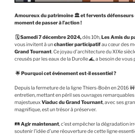
Amoureux du patrimoine
🏛️
et fervents défenseurs de
moment de passer à l’action !
🗓️
Samedi 7 décembre 2024,
dès 10h,
Les Amis du p
vous invitent à un
chantier participatif
au cœur des mo
Grand Tournant
. Ce joyau d’architecture du XIXe siècl
creusés par les eaux de la Durolle 🌊, a besoin de vous 
🌟
Pourquoi cet événement est-il essentiel ?
Depuis la fermeture de la ligne Thiers-Boën en 2016 🚧,
entretien, mettant en péril ses ouvrages remarquables :
majestueux
Viaduc du Grand Tournant
, avec ses gr
magnifique, est un trésor à préserver.
🛤️
Agir maintenant
, c’est empêcher la dégradation ir
soutenir l’idée d’une réouverture de cette ligne essen