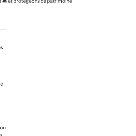
ire 🚂 et protégeons ce patrimoine
es
ce
-
 où
s