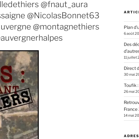
ledethiers @fnaut_aura
ARTIC
ssaigne @NicolasBonnet63
Auvergne @montagnethiers
Plan d’u
6 août 2
auvergnerhalpes
Des déc
d’autre
11 juillet
Direct 
30 mai 2
Toufik 
26 mai 2
Retrouv
France 
14 mai 2
ADRES