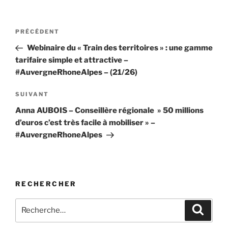
Navigation
Article
PRÉCÉDENT
de
précédent
Webinaire du « Train des territoires » : une gamme
l’article
tarifaire simple et attractive –
#AuvergneRhoneAlpes – (21/26)
Article
SUIVANT
suivant
Anna AUBOIS – Conseillère régionale » 50 millions
d’euros c’est très facile à mobiliser » –
#AuvergneRhoneAlpes
RECHERCHER
Recherche
Recher
pour