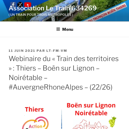
Aller
Association Le Train 634269
au
( UN TRAIN POUR TROIS METROPOLES )
contenu
principal
Menu
PUBLIÉ
11 JUIN 2021
PAR
LT-FM-VM
LE
Webinaire du « Train des territoires
» : Thiers – Boën sur Lignon –
Noirétable –
#AuvergneRhoneAlpes – (22/26)