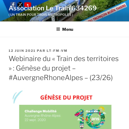
Aller
Association Le Train 634269
au
( UN TRAIN POUR TROIS METROPOLES )
contenu
principal
Menu
PUBLIÉ
12 JUIN 2021
PAR
LT-FM-VM
LE
Webinaire du « Train des territoires
» : Génèse du projet –
#AuvergneRhoneAlpes – (23/26)