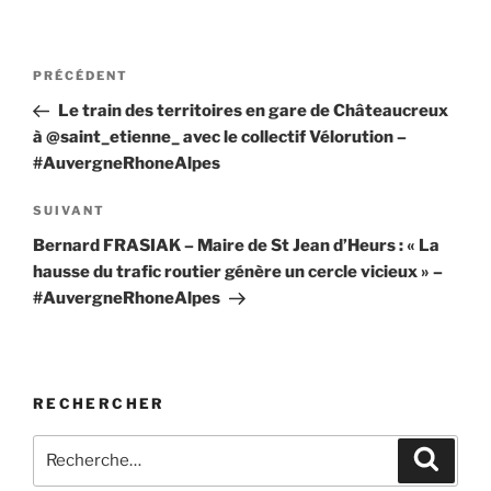
Navigation
Article
PRÉCÉDENT
de
précédent
Le train des territoires en gare de Châteaucreux
l’article
à @saint_etienne_ avec le collectif Vélorution –
#AuvergneRhoneAlpes
Article
SUIVANT
suivant
Bernard FRASIAK – Maire de St Jean d’Heurs : « La
hausse du trafic routier génère un cercle vicieux » –
#AuvergneRhoneAlpes
RECHERCHER
Recherche
Recher
pour