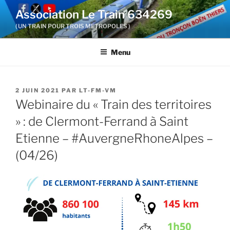
Aller
Association Le Train 634269
au
( UN TRAIN POUR TROIS METROPOLES )
contenu
principal
Menu
PUBLIÉ
2 JUIN 2021
PAR
LT-FM-VM
LE
Webinaire du « Train des territoires
» : de Clermont-Ferrand à Saint
Etienne – #AuvergneRhoneAlpes –
(04/26)