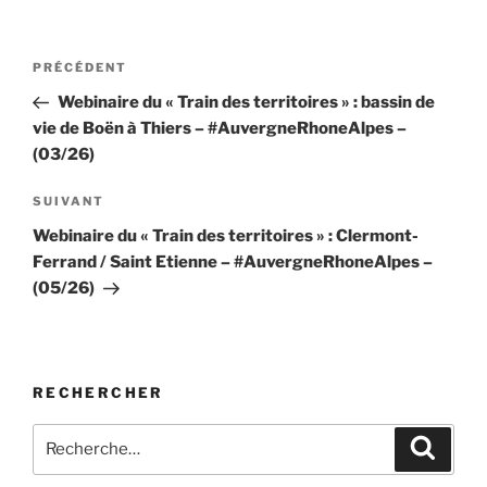
Navigation
Article
PRÉCÉDENT
de
précédent
Webinaire du « Train des territoires » : bassin de
l’article
vie de Boën à Thiers – #AuvergneRhoneAlpes –
(03/26)
Article
SUIVANT
suivant
Webinaire du « Train des territoires » : Clermont-
Ferrand / Saint Etienne – #AuvergneRhoneAlpes –
(05/26)
RECHERCHER
Recherche
Recher
pour