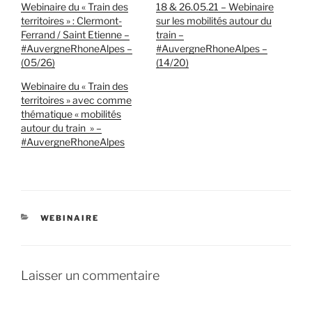
Webinaire du « Train des
18 & 26.05.21 – Webinaire
territoires » : Clermont-
sur les mobilités autour du
Ferrand / Saint Etienne –
train –
#AuvergneRhoneAlpes –
#AuvergneRhoneAlpes –
(05/26)
(14/20)
Webinaire du « Train des
territoires » avec comme
thématique « mobilités
autour du train » –
#AuvergneRhoneAlpes
CATÉGORIES
WEBINAIRE
Laisser un commentaire