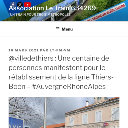
Aller
Association Le Train 634269
au
( UN TRAIN POUR TROIS METROPOLES )
contenu
principal
Menu
PUBLIÉ
16 MARS 2021
PAR
LT-FM-VM
LE
@villedethiers : Une centaine de
personnes manifestent pour le
rétablissement de la ligne Thiers-
Boën – #AuvergneRhoneAlpes