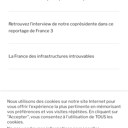
Retrouvez l’interview de notre coprésidente dans ce
reportage de France 3
La France des infrastructures introuvables
Nous utilisons des cookies sur notre site Internet pour
vous offrir l'expérience la plus pertinente en mémorisant
© 2026 |
Mentions légales
|
Hébergement
Eur’Net
.
|
vos préférences et vos visites répétées. En cliquant sur
"Accepter", vous consentez à l'utilisation de TOUS les
RSS
|
sitemap
cookies.