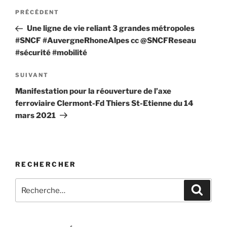
Navigation
Article
PRÉCÉDENT
de
précédent
Une ligne de vie reliant 3 grandes métropoles
l’article
#SNCF #AuvergneRhoneAlpes cc @SNCFReseau
#sécurité #mobilité
Article
SUIVANT
suivant
Manifestation pour la réouverture de l’axe
ferroviaire Clermont-Fd Thiers St-Etienne du 14
mars 2021
RECHERCHER
Recherche
Recher
pour
: