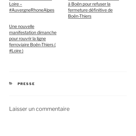
Loire –
à Boën pour refuser la
#AuvergneRhoneAlpes
fermeture définitive de
Boën-Thiers
Une nouvelle
manifestation dimanche
pour rouvrir la ligne
ferroviaire Boën-Thiers (
#Loire )
CATÉGORIES
PRESSE
Laisser un commentaire