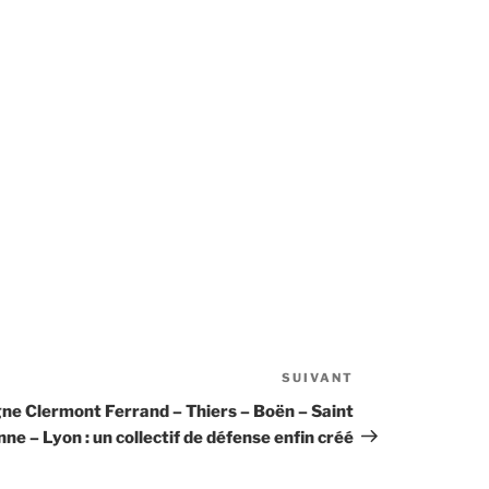
SUIVANT
Article
suivant
gne Clermont Ferrand – Thiers – Boën – Saint
nne – Lyon : un collectif de défense enfin créé