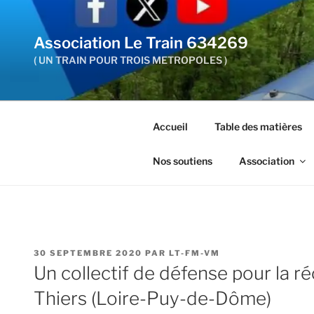
Aller
au
Association Le Train 634269
contenu
principal
( UN TRAIN POUR TROIS METROPOLES )
Accueil
Table des matières
Nos soutiens
Association
PUBLIÉ
30 SEPTEMBRE 2020
PAR
LT-FM-VM
LE
Un collectif de défense pour la r
Thiers (Loire-Puy-de-Dôme)