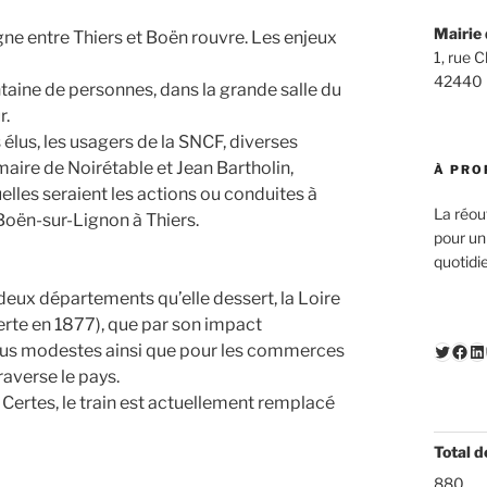
Mairie 
igne entre Thiers et Boën rouvre. Les enjeux
1, rue 
42440
ntaine de personnes, dans la grande salle du
r.
 élus, les usagers de la SNCF, diverses
maire de Noirétable et Jean Bartholin,
À PRO
elles seraient les actions ou conduites à
La réou
t Boën-sur-Lignon à Thiers.
pour un
quotidi
 deux départements qu’elle dessert, la Loire
verte en 1877), que par son impact
Twitte
Fac
Li
plus modestes ainsi que pour les commerces
raverse le pays.
 Certes, le train est actuellement remplacé
Total d
880