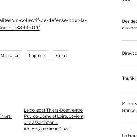
ites/un-collectif-de-defense-pour-la-
Des déc
de-dome_13844904/
d’autre
Direct 
Mastodon
Imprimer
E-mail
Toufik 
Retrouv
Le collectif Thiers-Böen, entre
France 
Thiers-
Puy-de-Dôme et Loire, devient
une association –
#AuvergneRhoneAlpes
La Fran