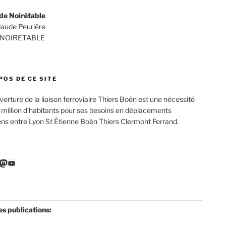
de Noirétable
Claude Peurière
 NOIRETABLE
POS DE CE SITE
verture de la liaison ferroviaire Thiers Boën est une nécessité
 million d’habitants pour ses besoins en déplacements
ens entre Lyon St Étienne Boën Thiers Clermont Ferrand.
r
ebook
nkedIn
Mastodon
YouTube
es publications: