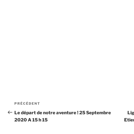
Navigation
Article
PRÉCÉDENT
de
précédent
Le départ de notre aventure ! 25 Septembre
Li
2020 A 15 h 15
Etie
l’article