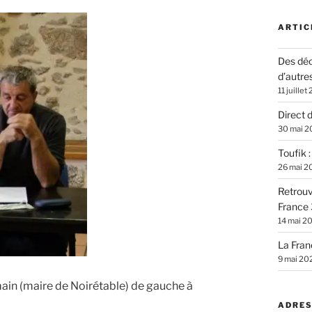
ARTIC
Des déc
d’autre
11 juillet
Direct 
30 mai 2
Toufik 
26 mai 2
Retrouv
France 
14 mai 2
La Fran
9 mai 20
main (maire de Noirétable) de gauche à
ADRES