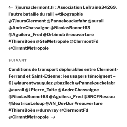
de
précédent
7joursaclermont.fr : Association LeTrain634269,
l’article
l’autre bataille du rail | @tikographie
@7JoursClermont @Pannekouckefabr @aurail
@AndreChassaigne @NicolasBonnet63
@Aguilera_Fred @Orbimob #reouverture
#ThiersBoën @SteMetropole @ClermontFd
@ClrmntMetropole
Article
SUIVANT
suivant
Conditions de transport déplorables entre Clermont-
Ferrand et Saint-Étienne : les usagers témoignent –
6 | @laurentwauquiez @bazilech @Pannekouckefabr
@aurail @JPIerre_Taite @AndreChassaigne
@NicolasBonnet63 @Aguilera_Fred @SNCFReseau
@BeatriceLeloup @AN_DevDur #reouverture
#ThiersBoën @durovray @ClermontFd
@ClrmntMetropole