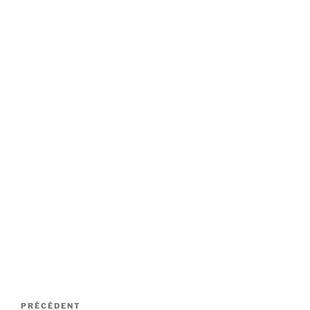
Navigation
Article
PRÉCÉDENT