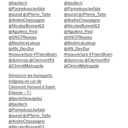
@bazilech
@bazilech
@Pannekouckefabr
@Pannekouckefabr
@aurail @JPIerre_Taite
@aurail @JPIerre_Taite
@AndreChassaigne
@AndreChassaigne
@NicolasBonnet63
@NicolasBonnet63
@Aguilera_Fred
@Aguilera_Fred
@SNCFReseau
@SNCFReseau
@BeatriceLeloup
@BeatriceLeloup
@AN_DevDur
@AN_DevDur
#reouverture #ThiersBoën
#reouverture #ThiersBoën
@durovray @ClermontFd
@durovray @ClermontFd
@ClrmntMetropole
@ClrmntMetropole
Dénoncer les transports
indignes en car de
Clermont-Ferrand à Saint-
Étienne – 7 |
@laurentwauquiez
@bazilech
@Pannekouckefabr
@aurail @JPIerre_Taite
@AndreChassaigne
@NicolasBonnet63