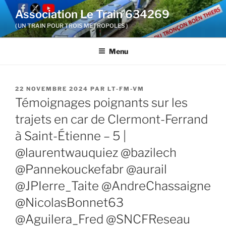
Aller
Association Le Train 634269
au
( UN TRAIN POUR TROIS METROPOLES )
contenu
principal
Menu
PUBLIÉ
22 NOVEMBRE 2024
PAR
LT-FM-VM
LE
Témoignages poignants sur les
trajets en car de Clermont-Ferrand
à Saint-Étienne – 5 |
@laurentwauquiez @bazilech
@Pannekouckefabr @aurail
@JPIerre_Taite @AndreChassaigne
@NicolasBonnet63
@Aguilera_Fred @SNCFReseau