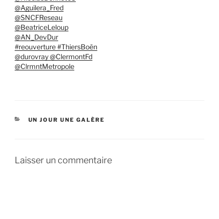
@Aguilera_Fred
@SNCFReseau
@BeatriceLeloup
@AN_DevDur
#reouverture #ThiersBoën
@durovray @ClermontFd
@ClrmntMetropole
CATÉGORIES
UN JOUR UNE GALÈRE
Laisser un commentaire