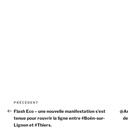
Navigation
Article
PRÉCÉDENT
de
précédent
Flash Eco – une nouvelle manifestation s’est
@An
tenue pour rouvrir la ligne entre #Boën-sur-
de
l’article
Lignon et #Thiers.