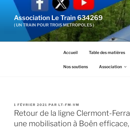
Aller
au
Association Le Train 634269
contenu
principal
( UN TRAIN POUR TROIS METROPOLES )
Accueil
Table des matières
Nos soutiens
Association
PUBLIÉ
1 FÉVRIER 2021
PAR
LT-FM-VM
LE
Retour de la ligne Clermont-Ferra
une mobilisation à Boën efficace,