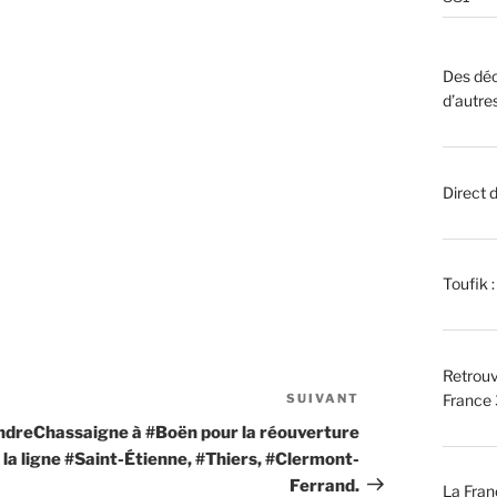
Des déc
d’autre
Direct 
Toufik 
Retrouv
SUIVANT
Article
France 
suivant
dreChassaigne à #Boën pour la réouverture
 la ligne #Saint-Étienne, #Thiers, #Clermont-
Ferrand.
La Fran