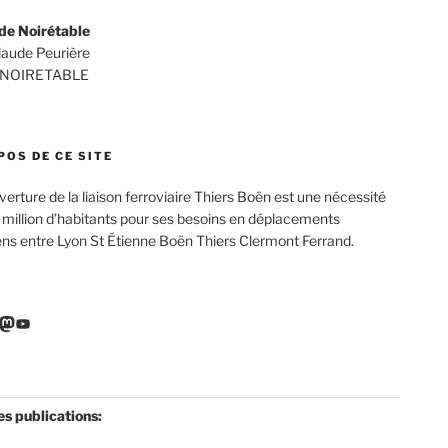
de Noirétable
Claude Peurière
 NOIRETABLE
POS DE CE SITE
verture de la liaison ferroviaire Thiers Boën est une nécessité
 million d’habitants pour ses besoins en déplacements
ens entre Lyon St Étienne Boën Thiers Clermont Ferrand.
r
ebook
nkedIn
Mastodon
YouTube
es publications: