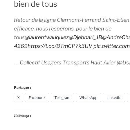
bien de tous
Retour de la ligne Clermont-Ferrand Saint-Etien
efficace, nous l'espérons, pour le bien de
tous
@laurentwauquiez
@Djebbari_JB
@AndreCha
4269
https://t.co/BTmCP7k3UV
pic.twitter.c
— Collectif Usagers Transports Haut Allier (@Us
Partager :
X
Facebook
Telegram
WhatsApp
LinkedIn
J’aime ça :