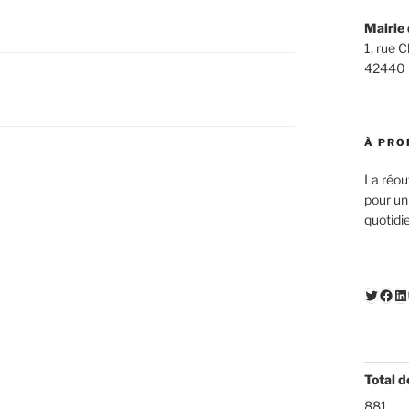
Mairie 
1, rue 
42440
À PRO
La réou
pour un
quotidi
Twitte
Fac
Li
Total d
881