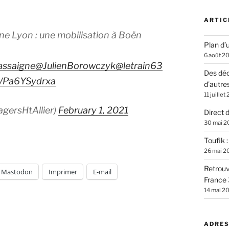
ARTIC
ne Lyon : une mobilisation à Boën
Plan d’u
6 août 2
ssaigne
@JulienBorowczyk
@letrain63
Des déc
om/Pa6YSydrxa
d’autre
11 juillet
agersHtAllier)
February 1, 2021
Direct 
30 mai 2
Toufik 
26 mai 2
Retrouv
Mastodon
Imprimer
E-mail
France 
14 mai 2
ADRES