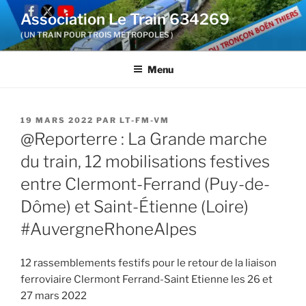
Aller
Association Le Train 634269
au
( UN TRAIN POUR TROIS METROPOLES )
contenu
principal
Menu
PUBLIÉ
19 MARS 2022
PAR
LT-FM-VM
LE
@Reporterre : La Grande marche
du train, 12 mobilisations festives
entre Clermont-Ferrand (Puy-de-
Dôme) et Saint-Étienne (Loire)
#AuvergneRhoneAlpes
12 rassemblements festifs pour le retour de la liaison
ferroviaire Clermont Ferrand-Saint Etienne les 26 et
27 mars 2022