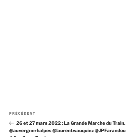
Navigation
Article
PRÉCÉDENT
de
précédent
26 et 27 mars 2022 : La Grande Marche du Train.
l’article
@auvergnerhalpes @laurentwauquiez @JPFarandou