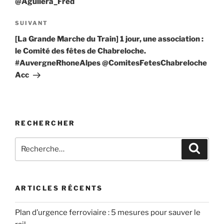
@Aguilera_Fred
Article
SUIVANT
suivant
[La Grande Marche du Train] 1 jour, une association :
le Comité des fêtes de Chabreloche.
#AuvergneRhoneAlpes @ComitesFetesChabreloche
Acc
RECHERCHER
Recherche
Recher
pour
:
ARTICLES RÉCENTS
Plan d’urgence ferroviaire : 5 mesures pour sauver le