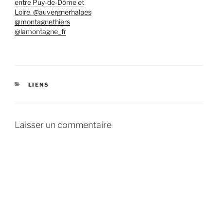
entre Puy-de-Dôme et
Loire. @auvergnerhalpes
@montagnethiers
@lamontagne_fr
CATÉGORIES
LIENS
Laisser un commentaire