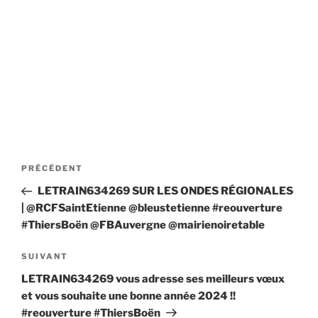
Navigation
Article
PRÉCÉDENT
de
précédent
LETRAIN634269 SUR LES ONDES RÉGIONALES
l’article
| @RCFSaintEtienne @bleustetienne #reouverture
#ThiersBoën @FBAuvergne @mairienoiretable
Article
SUIVANT
suivant
LETRAIN634269 vous adresse ses meilleurs vœux
et vous souhaite une bonne année 2024 !!
#reouverture #ThiersBoën