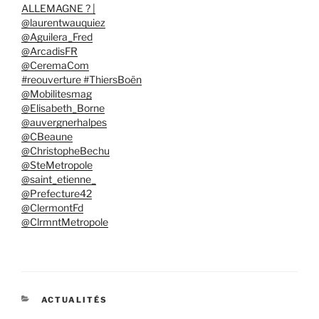
ALLEMAGNE ? |
@laurentwauquiez
@Aguilera_Fred
@ArcadisFR
@CeremaCom
#reouverture #ThiersBoën
@Mobilitesmag
@Elisabeth_Borne
@auvergnerhalpes
@CBeaune
@ChristopheBechu
@SteMetropole
@saint_etienne_
@Prefecture42
@ClermontFd
@ClrmntMetropole
CATÉGORIES
ACTUALITÉS