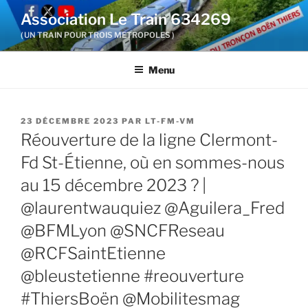
Aller
Association Le Train 634269
au
( UN TRAIN POUR TROIS METROPOLES )
contenu
principal
Menu
PUBLIÉ
23 DÉCEMBRE 2023
PAR
LT-FM-VM
LE
Réouverture de la ligne Clermont-
Fd St-Étienne, où en sommes-nous
au 15 décembre 2023 ? |
@laurentwauquiez @Aguilera_Fred
@BFMLyon @SNCFReseau
@RCFSaintEtienne
@bleustetienne #reouverture
#ThiersBoën @Mobilitesmag