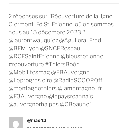
2 réponses sur “Réouverture de la ligne
Clermont-Fd St-Étienne, où en sommes-
nous au 15 décembre 2023 ? |
@laurentwauquiez @Aguilera_Fred
@BFMLyon @SNCFReseau
@RCFSaintEtienne @bleustetienne
#reouverture #ThiersBoën
@Mobilitesmag @FBAuvergne
@Leprogresloire @RadioSCOOPOff
@montagnethiers @lamontagne_fr
@F3Auvergne @lepaysroannais
@auvergnerhalpes @CBeaune”
@mac42