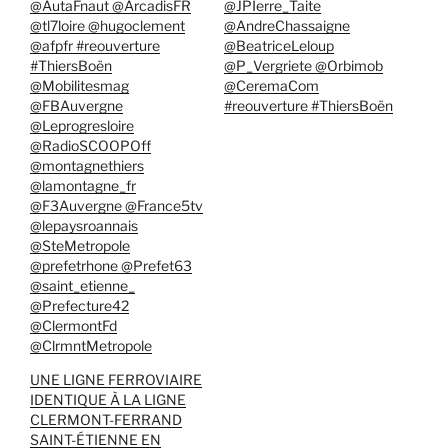
@AutaFnaut @ArcadisFR
@JPIerre_Taite
@tl7loire @hugoclement
@AndreChassaigne
@afpfr #reouverture
@BeatriceLeloup
#ThiersBoën
@P_Vergriete @Orbimob
@Mobilitesmag
@CeremaCom
@FBAuvergne
#reouverture #ThiersBoën
@Leprogresloire
@RadioSCOOPOff
@montagnethiers
@lamontagne_fr
@F3Auvergne @France5tv
@lepaysroannais
@SteMetropole
@prefetrhone @Prefet63
@saint_etienne_
@Prefecture42
@ClermontFd
@ClrmntMetropole
UNE LIGNE FERROVIAIRE
IDENTIQUE À LA LIGNE
CLERMONT-FERRAND
SAINT-ÉTIENNE EN