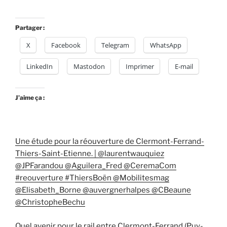
Partager :
X
Facebook
Telegram
WhatsApp
LinkedIn
Mastodon
Imprimer
E-mail
J’aime ça :
Une étude pour la réouverture de Clermont-Ferrand-
Thiers-Saint-Etienne. | @laurentwauquiez
@JPFarandou @Aguilera_Fred @CeremaCom
#reouverture #ThiersBoën @Mobilitesmag
@Elisabeth_Borne @auvergnerhalpes @CBeaune
@ChristopheBechu
Quel avenir pour le rail entre Clermont-Ferrand (Puy-