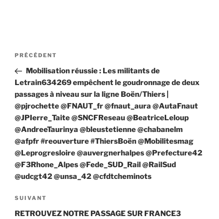
Navigation
Article
PRÉCÉDENT
de
précédent
Mobilisation réussie : Les militants de
l’article
Letrain634269 empêchent le goudronnage de deux
passages à niveau sur la ligne Boën/Thiers |
@pjrochette @FNAUT_fr @fnaut_aura @AutaFnaut
@JPIerre_Taite @SNCFReseau @BeatriceLeloup
@AndreeTaurinya @bleustetienne @chabanelm
@afpfr #reouverture #ThiersBoën @Mobilitesmag
@Leprogresloire @auvergnerhalpes @Prefecture42
@F3Rhone_Alpes @Fede_SUD_Rail @RailSud
@udcgt42 @unsa_42 @cfdtcheminots
Article
SUIVANT
suivant
RETROUVEZ NOTRE PASSAGE SUR FRANCE3