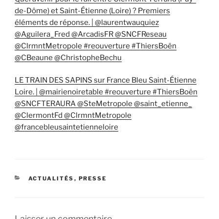
de-Dôme) et Saint-Étienne (Loire) ? Premiers
éléments de réponse. | @laurentwauquiez
@Aguilera_Fred @ArcadisFR @SNCFReseau
@ClrmntMetropole #reouverture #ThiersBoën
@CBeaune @ChristopheBechu
LE TRAIN DES SAPINS sur France Bleu Saint-Étienne
Loire. | @mairienoiretable #reouverture #ThiersBoën
@SNCFTERAURA @SteMetropole @saint_etienne_
@ClermontFd @ClrmntMetropole
@francebleusaintetienneloire
CATÉGORIES
ACTUALITÉS
,
PRESSE
Laisser un commentaire