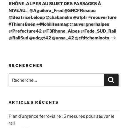
RHÔNE-ALPES AU SUJET DES PASSAGES À
NIVEAU. | @Aguilera_Fred @SNCFReseau
@BeatriceLeloup @chabanelm @afpfr #reouverture
#ThiersBoën @Mobilitesmag @auvergnerhalpes
@Prefecture42 @F3Rhone_Alpes @Fede_SUD_Rail
@RailSud @udcgt42 @unsa_42 @cfdtcheminots
RECHERCHER
Recherche
Recher
pour
:
ARTICLES RÉCENTS
Plan d’urgence ferroviaire : 5 mesures pour sauver le
rail