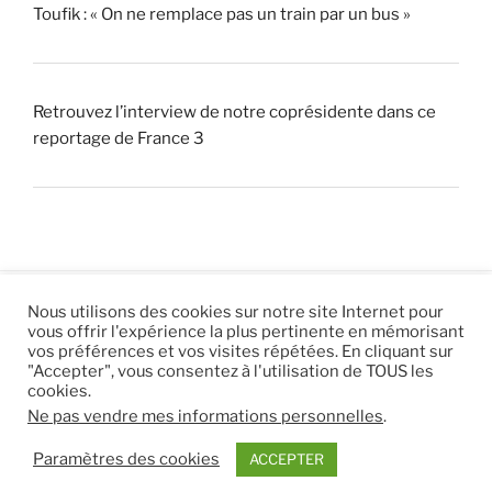
Toufik : « On ne remplace pas un train par un bus »
Retrouvez l’interview de notre coprésidente dans ce
reportage de France 3
Nous utilisons des cookies sur notre site Internet pour
vous offrir l'expérience la plus pertinente en mémorisant
© 2026 |
Mentions légales
|
Hébergement
Eur’Net
.
|
vos préférences et vos visites répétées. En cliquant sur
"Accepter", vous consentez à l'utilisation de TOUS les
RSS
|
sitemap
cookies.
Ne pas vendre mes informations personnelles
.
Paramètres des cookies
ACCEPTER