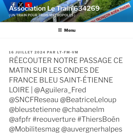
Aller
Association Le Train 634269
au
( UN TRAIN POUR TROIS METROPOLES )
contenu
principal
Menu
PUBLIÉ
16 JUILLET 2024
PAR
LT-FM-VM
LE
RÉECOUTER NOTRE PASSAGE CE
MATIN SUR LES ONDES DE
FRANCE BLEU SAINT-ÉTIENNE
LOIRE | @Aguilera_Fred
@SNCFReseau @BeatriceLeloup
@bleustetienne @chabanelm
@afpfr #reouverture #ThiersBoën
@Mobilitesmag @auvergnerhalpes