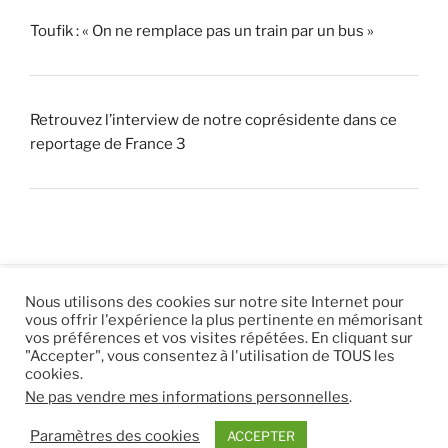
Toufik : « On ne remplace pas un train par un bus »
Retrouvez l’interview de notre coprésidente dans ce
reportage de France 3
Nous utilisons des cookies sur notre site Internet pour
vous offrir l'expérience la plus pertinente en mémorisant
© 2026 |
Mentions légales
|
Hébergement
Eur’Net
.
|
vos préférences et vos visites répétées. En cliquant sur
"Accepter", vous consentez à l'utilisation de TOUS les
RSS
|
sitemap
cookies.
Ne pas vendre mes informations personnelles
.
Paramètres des cookies
ACCEPTER