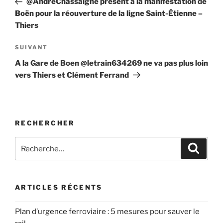
@AndreChassaigne présent à la manifestation de
l’article
Boën pour la réouverture de la ligne Saint-Étienne –
Thiers
Article
SUIVANT
suivant
A la Gare de Boen @letrain634269 ne va pas plus loin
vers Thiers et Clément Ferrand
RECHERCHER
Recherche
Recher
pour
:
ARTICLES RÉCENTS
Plan d’urgence ferroviaire : 5 mesures pour sauver le