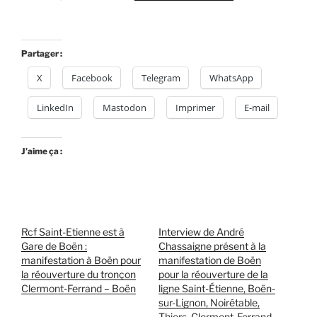
Partager :
X
Facebook
Telegram
WhatsApp
LinkedIn
Mastodon
Imprimer
E-mail
J’aime ça :
Rcf Saint-Etienne est à
Interview de André
Gare de Boën :
Chassaigne présent à la
manifestation à Boën pour
manifestation de Boën
la réouverture du tronçon
pour la réouverture de la
Clermont-Ferrand – Boën
ligne Saint-Étienne, Boën-
sur-Lignon, Noirétable,
Thiers, Clermont-Ferrand.