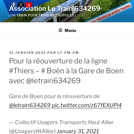
Aller
Association Le Train 634269
au
( UN TRAIN POUR TROIS METROPOLES )
contenu
principal
Menu
PUBLIÉ
31 JANVIER 2021
PAR
LT-FM-VM
LE
Pour la réouverture de la ligne
#Thiers – # Boën à la Gare de Boen
avec @letrain634269
Gare de Boen pour la réouverture de
@letrain634269
pic.twitter.com/z67fEXUPi4
— Collectif Usagers Transports Haut Allier
(@UsagersHtAllier)
January 31, 2021