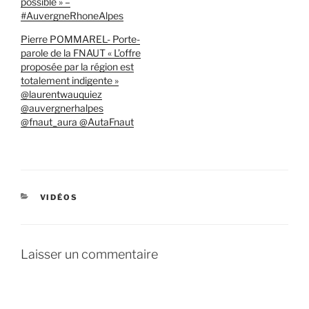
possible » –
#AuvergneRhoneAlpes
Pierre POMMAREL- Porte-
parole de la FNAUT « L’offre
proposée par la région est
totalement indigente »
@laurentwauquiez
@auvergnerhalpes
@fnaut_aura @AutaFnaut
CATÉGORIES
VIDÉOS
Laisser un commentaire