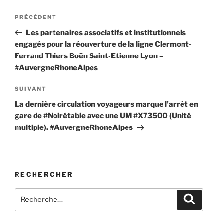
Navigation
Article
PRÉCÉDENT
de
précédent
Les partenaires associatifs et institutionnels
l’article
engagés pour la réouverture de la ligne Clermont-
Ferrand Thiers Boën Saint-Etienne Lyon –
#AuvergneRhoneAlpes
Article
SUIVANT
suivant
La dernière circulation voyageurs marque l’arrêt en
gare de #Noirétable avec une UM #X73500 (Unité
multiple). #AuvergneRhoneAlpes
RECHERCHER
Recherche
Recher
pour
: