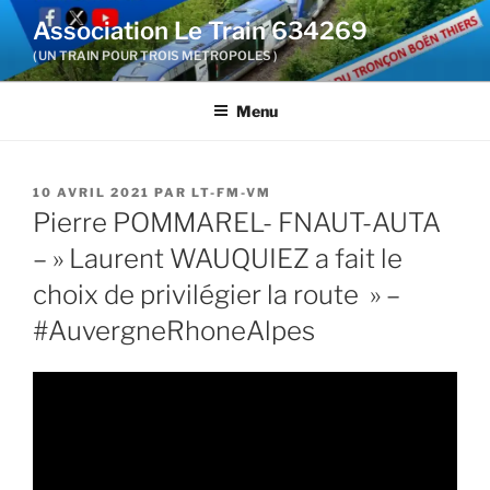
Aller
Association Le Train 634269
au
( UN TRAIN POUR TROIS METROPOLES )
contenu
principal
Menu
PUBLIÉ
10 AVRIL 2021
PAR
LT-FM-VM
LE
Pierre POMMAREL- FNAUT-AUTA
– » Laurent WAUQUIEZ a fait le
choix de privilégier la route » –
#AuvergneRhoneAlpes