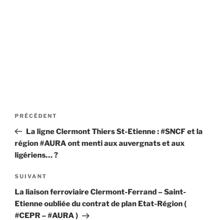
Navigation
Article
PRÉCÉDENT
de
précédent
La ligne Clermont Thiers St-Etienne : #SNCF et la
l’article
région #AURA ont menti aux auvergnats et aux
ligériens… ?
Article
SUIVANT
suivant
La liaison ferroviaire Clermont-Ferrand – Saint-
Etienne oubliée du contrat de plan Etat-Région (
#CEPR – #AURA )