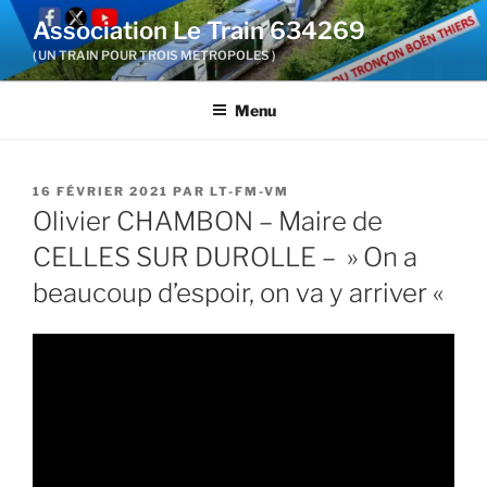
Aller
Association Le Train 634269
au
( UN TRAIN POUR TROIS METROPOLES )
contenu
principal
Menu
PUBLIÉ
16 FÉVRIER 2021
PAR
LT-FM-VM
LE
Olivier CHAMBON – Maire de
CELLES SUR DUROLLE – » On a
beaucoup d’espoir, on va y arriver «