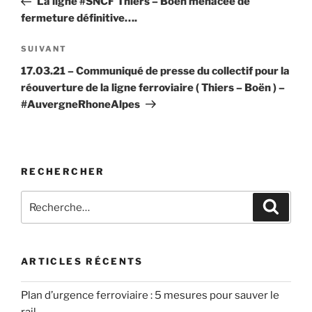
La ligne #SNCF Thiers – Boën menacée de
l’article
fermeture définitive….
Article
SUIVANT
suivant
17.03.21 – Communiqué de presse du collectif pour la
réouverture de la ligne ferroviaire ( Thiers – Boën ) –
#AuvergneRhoneAlpes
RECHERCHER
Recherche
Recher
pour
:
ARTICLES RÉCENTS
Plan d’urgence ferroviaire : 5 mesures pour sauver le