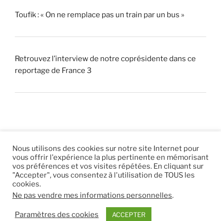
Toufik : « On ne remplace pas un train par un bus »
Retrouvez l’interview de notre coprésidente dans ce
reportage de France 3
Nous utilisons des cookies sur notre site Internet pour
vous offrir l'expérience la plus pertinente en mémorisant
© 2026 |
Mentions légales
|
Hébergement
Eur’Net
.
|
vos préférences et vos visites répétées. En cliquant sur
"Accepter", vous consentez à l'utilisation de TOUS les
RSS
|
sitemap
cookies.
Ne pas vendre mes informations personnelles
.
Paramètres des cookies
ACCEPTER