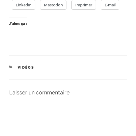
LinkedIn
Mastodon
Imprimer
E-mail
J’aime ça :
CATÉGORIES
VIDÉOS
Laisser un commentaire