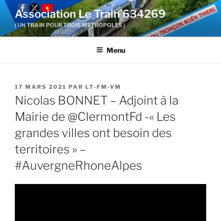
Aller
Association Le Train 634269
au
( UN TRAIN POUR TROIS METROPOLES )
contenu
principal
Menu
PUBLIÉ
17 MARS 2021
PAR
LT-FM-VM
LE
Nicolas BONNET – Adjoint à la
Mairie de @ClermontFd -« Les
grandes villes ont besoin des
territoires » –
#AuvergneRhoneAlpes