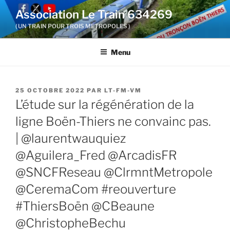
Aller
Association Le Train 634269
au
( UN TRAIN POUR TROIS METROPOLES )
contenu
principal
Menu
PUBLIÉ
25 OCTOBRE 2022
PAR
LT-FM-VM
LE
L’étude sur la régénération de la
ligne Boën-Thiers ne convainc pas.
| @laurentwauquiez
@Aguilera_Fred @ArcadisFR
@SNCFReseau @ClrmntMetropole
@CeremaCom #reouverture
#ThiersBoën @CBeaune
@ChristopheBechu