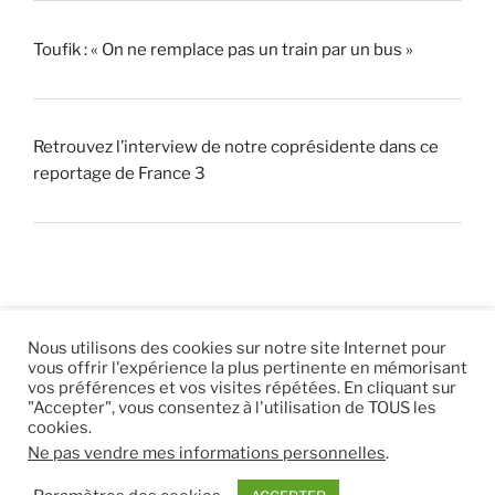
Toufik : « On ne remplace pas un train par un bus »
Retrouvez l’interview de notre coprésidente dans ce
reportage de France 3
Nous utilisons des cookies sur notre site Internet pour
vous offrir l'expérience la plus pertinente en mémorisant
© 2026 |
Mentions légales
|
Hébergement
Eur’Net
.
|
vos préférences et vos visites répétées. En cliquant sur
"Accepter", vous consentez à l'utilisation de TOUS les
RSS
|
sitemap
cookies.
Ne pas vendre mes informations personnelles
.