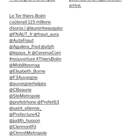
arrive.
Le Ter thiers-Boën
coûterait 115 millions
d’euros | @laurentwauquiez
@FNAUT_fr @fnaut_aura
@AutaFnaut
@Aguilera_Fred @afpfr
@lepays_fr @CeremaCom
#reouverture #ThiersBoën
@Mobilitesmag
@Elisabeth_Borne
@F3Auvergne
@auvergnerhalpes
@CBeaune
@SteMetropole
@prefetrhone @Prefet63
@saint_etienne_
@Prefecture42
@judith_husson
@ClermontFd
@ClrmntMetropole