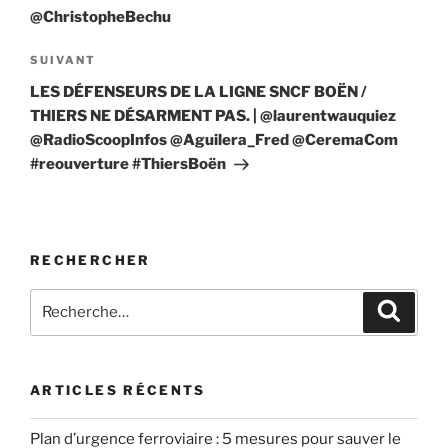
@ChristopheBechu
Article
SUIVANT
suivant
LES DÉFENSEURS DE LA LIGNE SNCF BOËN /
THIERS NE DÉSARMENT PAS. | @laurentwauquiez
@RadioScoopInfos @Aguilera_Fred @CeremaCom
#reouverture #ThiersBoën
RECHERCHER
Recherche
Recher
pour
:
ARTICLES RÉCENTS
Plan d’urgence ferroviaire : 5 mesures pour sauver le