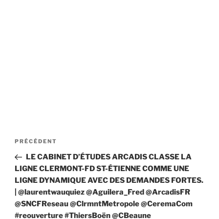
Navigation
Article
PRÉCÉDENT
de
précédent
LE CABINET D’ÉTUDES ARCADIS CLASSE LA
l’article
LIGNE CLERMONT-FD ST-ÉTIENNE COMME UNE
LIGNE DYNAMIQUE AVEC DES DEMANDES FORTES.
| @laurentwauquiez @Aguilera_Fred @ArcadisFR
@SNCFReseau @ClrmntMetropole @CeremaCom
#reouverture #ThiersBoën @CBeaune