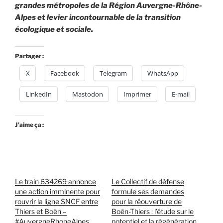
grandes métropoles de la Région Auvergne-Rhône-
Alpes et levier incontournable de la transition
écologique et sociale.
Partager :
X
Facebook
Telegram
WhatsApp
LinkedIn
Mastodon
Imprimer
E-mail
J’aime ça :
Le train 634269 annonce
Le Collectif de défense
une action imminente pour
formule ses demandes
rouvrir la ligne SNCF entre
pour la réouverture de
Thiers et Boën –
Boën-Thiers : l’étude sur le
#AuvergneRhoneAlpes
potentiel et la régénération