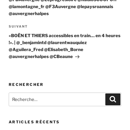
@lamontagne_fr @F3Auvergne @lepaysroannais
@auvergnerhalpes
Article
SUIVANT
suivant
«BOËN ET THIERS accessibles en train… en 4 heures
!». | @_benjamintd @laurentwauquiez
@Aguilera_Fred @Elisabeth_Borne
@auvergnerhalpes @CBeaune
RECHERCHER
Recherche
Recher
pour
:
ARTICLES RÉCENTS