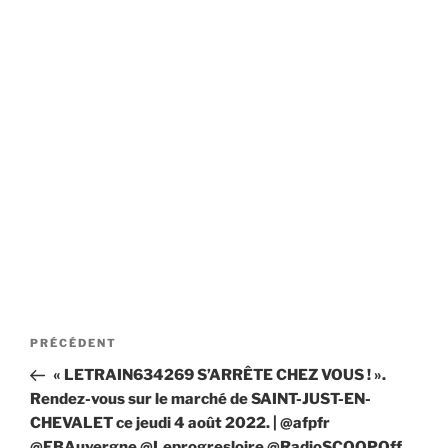
Navigation
Article
PRÉCÉDENT
de
précédent
« LETRAIN634269 S’ARRÊTE CHEZ VOUS ! ».
l’article
Rendez-vous sur le marché de SAINT-JUST-EN-
CHEVALET ce jeudi 4 août 2022. | @afpfr
@FBAuvergne @Leprogresloire @RadioSCOOPOff