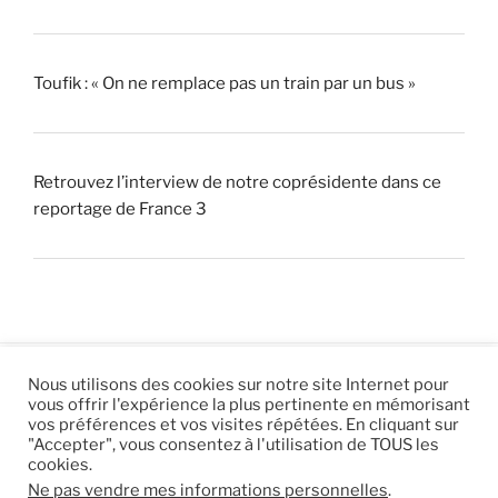
Toufik : « On ne remplace pas un train par un bus »
Retrouvez l’interview de notre coprésidente dans ce
reportage de France 3
Nous utilisons des cookies sur notre site Internet pour
vous offrir l'expérience la plus pertinente en mémorisant
© 2026 |
Mentions légales
|
Hébergement
Eur’Net
.
|
vos préférences et vos visites répétées. En cliquant sur
"Accepter", vous consentez à l'utilisation de TOUS les
RSS
|
sitemap
cookies.
Ne pas vendre mes informations personnelles
.