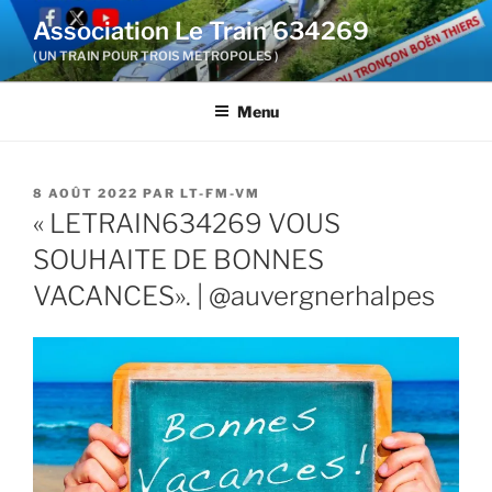
Aller
Association Le Train 634269
au
( UN TRAIN POUR TROIS METROPOLES )
contenu
principal
Menu
PUBLIÉ
8 AOÛT 2022
PAR
LT-FM-VM
LE
« LETRAIN634269 VOUS
SOUHAITE DE BONNES
VACANCES». | @auvergnerhalpes