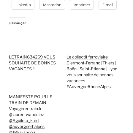
LinkedIn
Mastodon
Imprimer
E-mail
J’aime ça :
LETRAIN634269 VOUS
Le collectif ferroviaire
SOUHAITE DE BONNES
Clermont-Ferrand |Thiers |
VACANCES !!
Boën | Saint-Etienne | Lyon
vous souhaite de bonnes
vacances –
#AuvergneRhoneAlpes
MANIFESTE POUR LE
TRAIN DE DEMAIN.
Voyagerentrain.fr |
@laurentwauquiez
@Aguilera_Fred
@auvergnerhalpes
@JPFarandou