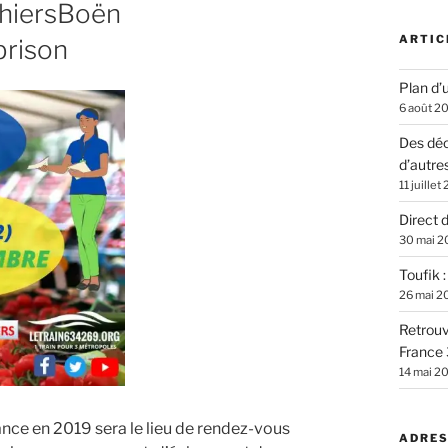
ThiersBoën
ARTIC
brison
Plan d’u
6 août 2
Des déc
d’autre
11 juillet
Direct 
30 mai 2
Toufik 
26 mai 2
Retrouv
France 
14 mai 2
nce en 2019 sera le lieu de rendez-vous
ADRES