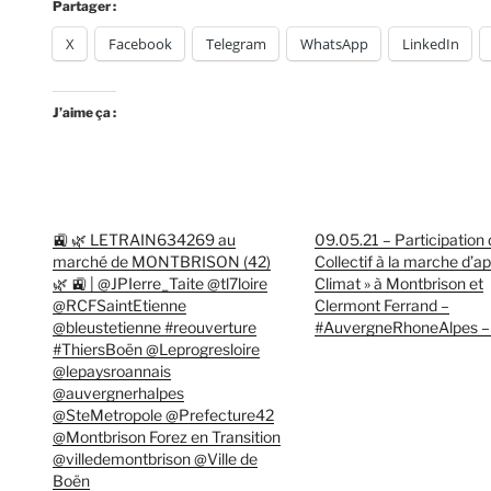
Partager :
X
Facebook
Telegram
WhatsApp
LinkedIn
J’aime ça :
🚉 🌿 LETRAIN634269 au
09.05.21 – Participation 
marché de MONTBRISON (42)
Collectif à la marche d’apr
🌿 🚉 | @JPIerre_Taite @tl7loire
Climat » à Montbrison et
@RCFSaintEtienne
Clermont Ferrand –
@bleustetienne #reouverture
#AuvergneRhoneAlpes – 
#ThiersBoën @Leprogresloire
@lepaysroannais
@auvergnerhalpes
@SteMetropole @Prefecture42
@Montbrison Forez en Transition
@villedemontbrison @Ville de
Boën