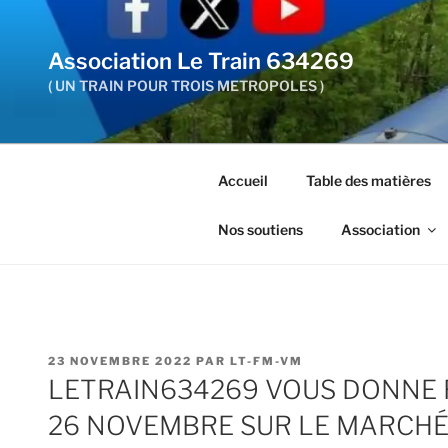
Aller
au
Association Le Train 634269
contenu
principal
( UN TRAIN POUR TROIS METROPOLES )
Accueil
Table des matières
Nos soutiens
Association
PUBLIÉ
23 NOVEMBRE 2022
PAR
LT-FM-VM
LE
LETRAIN634269 VOUS DONNE 
26 NOVEMBRE SUR LE MARCHÉ 