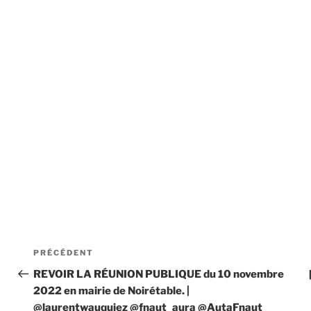
Navigation
Article
PRÉCÉDENT
de
précédent
REVOIR LA RÉUNION PUBLIQUE du 10 novembre
2022 en mairie de Noirétable. |
l’article
@laurentwauquiez @fnaut_aura @AutaFnaut