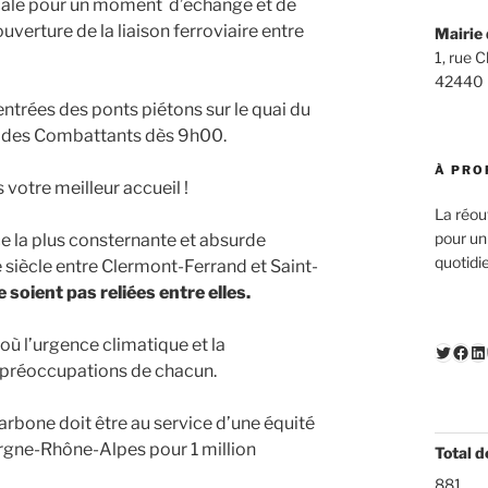
locale pour un moment d’échange et de
ouverture de la liaison ferroviaire entre
Mairie 
1, rue 
42440
ntrées des ponts piétons sur le quai du
ace des Combattants dès 9h00.
À PRO
otre meilleur accueil !
La réou
pour un
e la plus consternante et absurde
quotidi
 siècle entre Clermont-Ferrand et Saint-
soient pas reliées entre elles.
 où l’urgence climatique et la
Twitte
Fac
Li
 préoccupations de chacun.
arbone doit être au service d’une équité
ergne-Rhône-Alpes pour 1 million
Total d
881