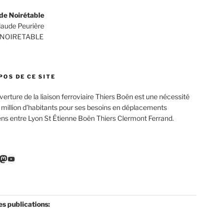
de Noirétable
Claude Peurière
 NOIRETABLE
POS DE CE SITE
verture de la liaison ferroviaire Thiers Boën est une nécessité
 million d’habitants pour ses besoins en déplacements
ens entre Lyon St Étienne Boën Thiers Clermont Ferrand.
r
ebook
nkedIn
Mastodon
YouTube
es publications: