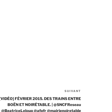
SUIVANT
Article
suivant
[VIDÉO] FÉVRIER 2015. DES TRAINS ENTRE
BOËN ET NOIRÉTABLE. | @SNCFReseau
@BeatriceLeloup @afpfr @mairienoiretable