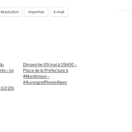
Mastodon
Imprimer
E-mail
du
Dimanche 09 mai à 15h00 –
ès « loi
Place de la Préfecture à
#Montbrison –
#AuvergneRhoneAlpes
(12/20)