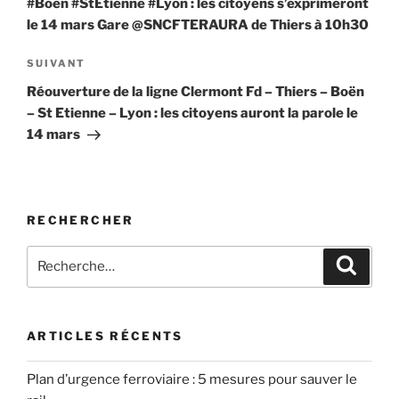
#Boën #StEtienne #Lyon : les citoyens s’exprimeront
le 14 mars Gare @SNCFTERAURA de Thiers à 10h30
Article
SUIVANT
suivant
Réouverture de la ligne Clermont Fd – Thiers – Boën
– St Etienne – Lyon : les citoyens auront la parole le
14 mars
RECHERCHER
Recherche
Recher
pour
:
ARTICLES RÉCENTS
Plan d’urgence ferroviaire : 5 mesures pour sauver le