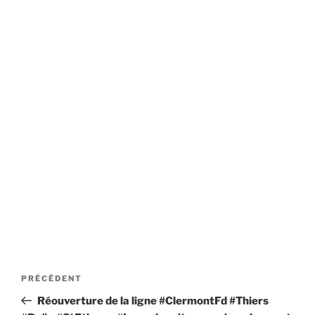
Navigation
Article
PRÉCÉDENT
de
précédent
Réouverture de la ligne #ClermontFd #Thiers
l’article