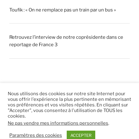
Toufik : « On ne remplace pas un train par un bus »
Retrouvez l’interview de notre coprésidente dans ce
reportage de France 3
Nous utilisons des cookies sur notre site Internet pour
vous offrir l'expérience la plus pertinente en mémorisant
© 2026 |
Mentions légales
|
Hébergement
Eur’Net
.
|
vos préférences et vos visites répétées. En cliquant sur
"Accepter", vous consentez à l'utilisation de TOUS les
RSS
|
sitemap
cookies.
Ne pas vendre mes informations personnelles
.
Paramètres des cookies
ACCEPTER