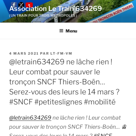
Aller
Association Le Train 634269
au
( UN TRAIN POUR TROIS METROPOLES )
contenu
principal
Menu
PUBLIÉ
4 MARS 2021
PAR
LT-FM-VM
LE
@letrain634269 ne lâche rien !
Leur combat pour sauver le
tronçon SNCF Thiers-Boën…
Serez-vous des leurs le 14 mars ?
#SNCF #petiteslignes #mobilité
@letrain634269
ne lâche rien ! Leur combat
pour sauver le tronçon SNCF Thiers-Boën… 🚊
Serez-vous des leurs le 14 mars ?
#SNCF