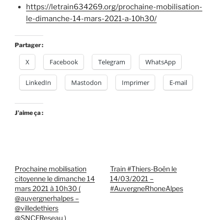
https://letrain634269.org/prochaine-mobilisation-
le-dimanche-14-mars-2021-a-10h30/
Partager :
X
Facebook
Telegram
WhatsApp
LinkedIn
Mastodon
Imprimer
E-mail
J’aime ça :
Prochaine mobilisation
Train #Thiers-Boën le
citoyenne le dimanche 14
14/03/2021 –
mars 2021 à 10h30 (
#AuvergneRhoneAlpes
@auvergnerhalpes –
@villedethiers
@SNCFReseau )