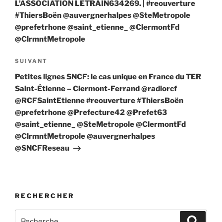
L’ASSOCIATION LETRAIN634269. | #reouverture
#ThiersBoën @auvergnerhalpes @SteMetropole
@prefetrhone @saint_etienne_ @ClermontFd
@ClrmntMetropole
Article
SUIVANT
suivant
Petites lignes SNCF: le cas unique en France du TER
Saint-Étienne – Clermont-Ferrand @radiorcf
@RCFSaintEtienne #reouverture #ThiersBoën
@prefetrhone @Prefecture42 @Prefet63
@saint_etienne_ @SteMetropole @ClermontFd
@ClrmntMetropole @auvergnerhalpes
@SNCFReseau
RECHERCHER
Recherche
Recher