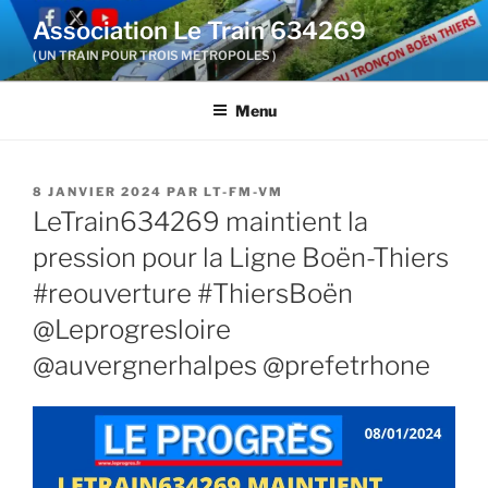
Aller
Association Le Train 634269
au
( UN TRAIN POUR TROIS METROPOLES )
contenu
principal
Menu
PUBLIÉ
8 JANVIER 2024
PAR
LT-FM-VM
LE
LeTrain634269 maintient la
pression pour la Ligne Boën-Thiers
#reouverture #ThiersBoën
@Leprogresloire
@auvergnerhalpes @prefetrhone