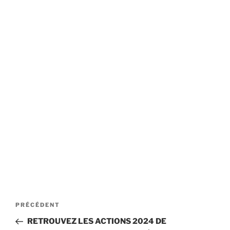
Navigation
Article
PRÉCÉDENT
de
précédent
RETROUVEZ LES ACTIONS 2024 DE
l’article