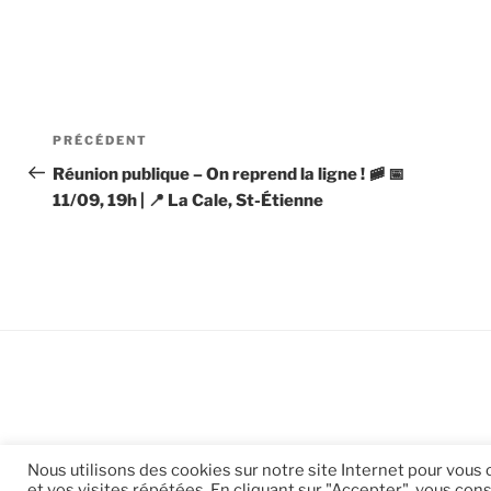
Navigation
Article
PRÉCÉDENT
de
précédent
Réunion publique – On reprend la ligne ! 🚞 📅
11/09, 19h | 📍 La Cale, St-Étienne
l’article
Nous utilisons des cookies sur notre site Internet pour vous
et vos visites répétées. En cliquant sur "Accepter", vous cons