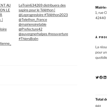
ENT AU
LeTrain634269 distribuera des
Mairie 
ON LE
sapins pour le Téléthon |
1, rue 
 À
@Leprogresloire #Téléthon2023
42440
 |
@Telethon_France
@mairienoiretable
oire
@Prefecture42
@auvergnerhalpes #reouverture
À PRO
#ThiersBoën
tienne_
La réou
pour un
quotidi
Twitte
Fac
Li
Total d
881