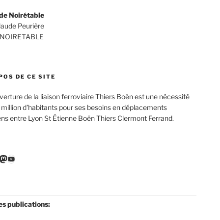
de Noirétable
Claude Peurière
 NOIRETABLE
POS DE CE SITE
verture de la liaison ferroviaire Thiers Boën est une nécessité
 million d’habitants pour ses besoins en déplacements
ens entre Lyon St Étienne Boën Thiers Clermont Ferrand.
r
ebook
nkedIn
Mastodon
YouTube
es publications: