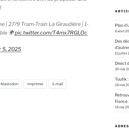
!
ARTIC
e | 27/9 Tram-Train La Giraudière | 1-
Plan d’u
6 août 2
ble 🌍
pic.twitter.com/T4mx7RGLOc
Des déc
d’autre
 5, 2025
11 juillet
Direct 
30 mai 2
Toufik 
Mastodon
Imprimer
E-mail
26 mai 2
Retrouv
France 
14 mai 2
ADRES