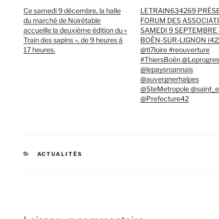
Ce samedi 9 décembre, la halle
LETRAIN634269 PRÉS
du marché de Noirétable
FORUM DES ASSOCIATI
accueille la deuxième édition du «
SAMEDI 9 SEPTEMBRE
Train des sapins », de 9 heures à
BOËN-SUR-LIGNON (42).
17 heures.
@tl7loire #reouverture
#ThiersBoën @Leprogresl
@lepaysroannais
@auvergnerhalpes
@SteMetropole @saint_e
@Prefecture42
CATÉGORIES
ACTUALITÉS