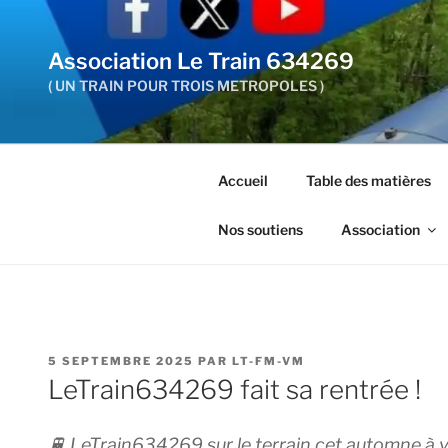
Aller
au
Association Le Train 634269
contenu
principal
( UN TRAIN POUR TROIS METROPOLES )
Accueil
Table des matières
Nos soutiens
Association
PUBLIÉ
5 SEPTEMBRE 2025
PAR
LT-FM-VM
LE
LeTrain634269 fait sa rentrée !
🚆 LeTrain634269 sur le terrain cet automne à 