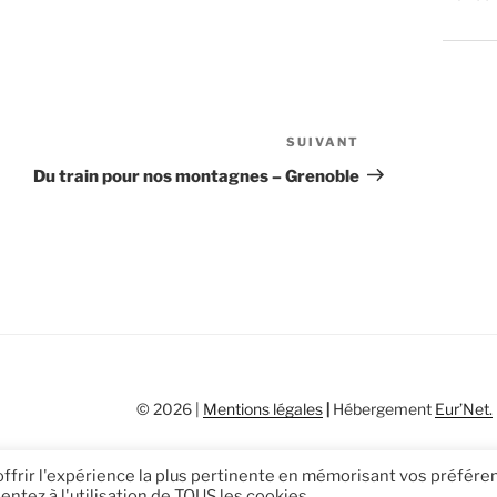
SUIVANT
Article
suivant
Du train pour nos montagnes – Grenoble
© 2026 |
Mentions légales
|
Hébergement
Eur’Net
.
 offrir l'expérience la plus pertinente en mémorisant vos préfér
entez à l'utilisation de TOUS les cookies.