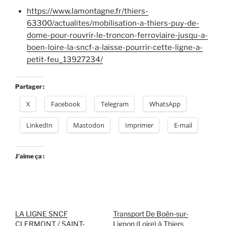
https://www.lamontagne.fr/thiers-
63300/actualites/mobilisation-a-thiers-puy-de-
dome-pour-rouvrir-le-troncon-ferroviaire-jusqu-a-
boen-loire-la-sncf-a-laisse-pourrir-cette-ligne-a-
petit-feu_13927234/
Partager :
X
Facebook
Telegram
WhatsApp
LinkedIn
Mastodon
Imprimer
E-mail
J’aime ça :
LA LIGNE SNCF
Transport De Boën-sur-
CLERMONT / SAINT-
Lignon (Loire) à Thiers