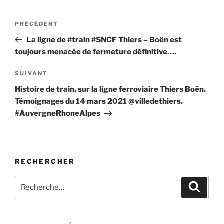
Navigation
Article
PRÉCÉDENT
de
précédent
La ligne de #train #SNCF Thiers – Boën est
l’article
toujours menacée de fermeture définitive….
Article
SUIVANT
suivant
Histoire de train, sur la ligne ferroviaire Thiers Boën.
Témoignages du 14 mars 2021 @villedethiers.
#AuvergneRhoneAlpes
RECHERCHER
Recherche
Recher
pour
: