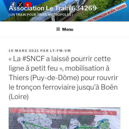
Aller
Association Le Train 634269
au
( UN TRAIN POUR TROIS METROPOLES )
contenu
principal
Menu
PUBLIÉ
19 MARS 2021
PAR
LT-FM-VM
LE
« La #SNCF a laissé pourrir cette
ligne à petit feu », mobilisation à
Thiers (Puy-de-Dôme) pour rouvrir
le tronçon ferroviaire jusqu’à Boën
(Loire)