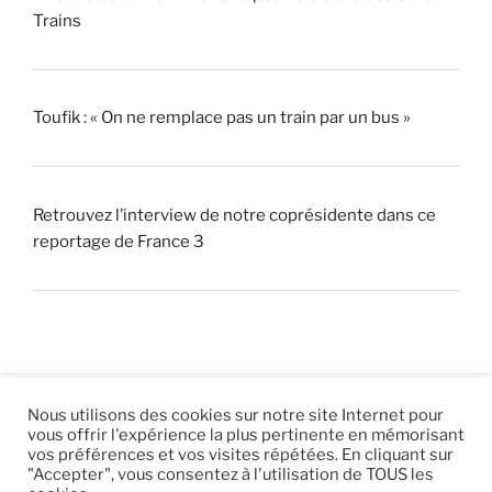
Trains
Toufik : « On ne remplace pas un train par un bus »
Retrouvez l’interview de notre coprésidente dans ce
reportage de France 3
Nous utilisons des cookies sur notre site Internet pour
vous offrir l'expérience la plus pertinente en mémorisant
© 2026 |
Mentions légales
|
Hébergement
Eur’Net
.
|
vos préférences et vos visites répétées. En cliquant sur
"Accepter", vous consentez à l'utilisation de TOUS les
RSS
|
sitemap