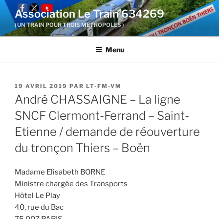
Aller
Association Le Train 634269
au
( UN TRAIN POUR TROIS METROPOLES )
contenu
principal
Menu
PUBLIÉ
19 AVRIL 2019
PAR
LT-FM-VM
LE
André CHASSAIGNE – La ligne
SNCF Clermont-Ferrand – Saint-
Etienne / demande de réouverture
du tronçon Thiers – Boën
Madame Elisabeth BORNE
Ministre chargée des Transports
Hôtel Le Play
40, rue du Bac