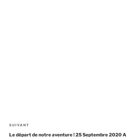
Navigation
de
Article
SUIVANT
l’article
suivant
Le départ de notre aventure ! 25 Septembre 2020 A