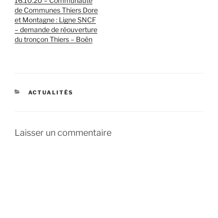
16.10.20 – Communauté
de Communes Thiers Dore
et Montagne : Ligne SNCF
– demande de réouverture
du tronçon Thiers – Boën
CATÉGORIES
ACTUALITÉS
Laisser un commentaire