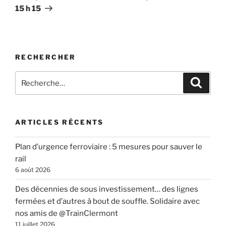
15 h 15
RECHERCHER
Recherche
Recher
pour
:
ARTICLES RÉCENTS
Plan d’urgence ferroviaire : 5 mesures pour sauver le
rail
6 août 2026
Des décennies de sous investissement… des lignes
fermées et d’autres à bout de souffle. Solidaire avec
nos amis de @TrainClermont
11 juillet 2026