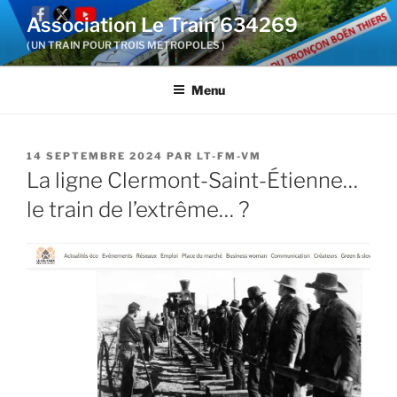
Aller
Association Le Train 634269
au
( UN TRAIN POUR TROIS METROPOLES )
contenu
principal
Menu
PUBLIÉ
14 SEPTEMBRE 2024
PAR
LT-FM-VM
LE
La ligne Clermont-Saint-Étienne…
le train de l’extrême… ?