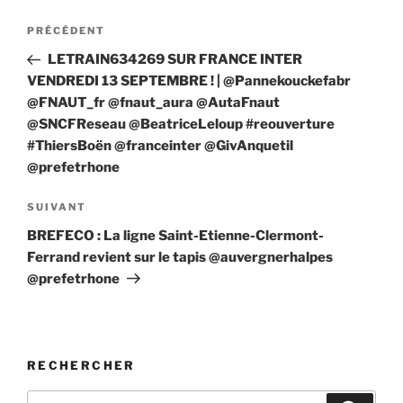
Navigation
Article
PRÉCÉDENT
de
précédent
LETRAIN634269 SUR FRANCE INTER
l’article
VENDREDI 13 SEPTEMBRE ! | @Pannekouckefabr
@FNAUT_fr @fnaut_aura @AutaFnaut
@SNCFReseau @BeatriceLeloup #reouverture
#ThiersBoën @franceinter @GivAnquetil
@prefetrhone
Article
SUIVANT
suivant
BREFECO : La ligne Saint-Etienne-Clermont-
Ferrand revient sur le tapis @auvergnerhalpes
@prefetrhone
RECHERCHER
Recherche