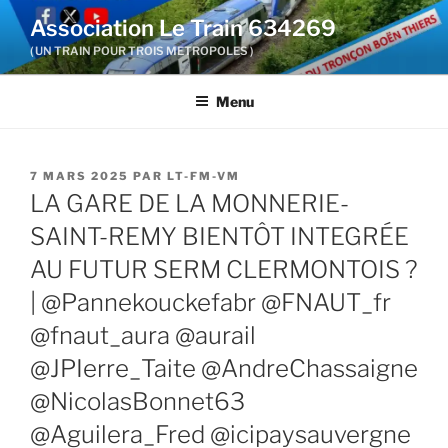
Aller
Association Le Train 634269
au
( UN TRAIN POUR TROIS METROPOLES )
contenu
principal
Menu
PUBLIÉ
7 MARS 2025
PAR
LT-FM-VM
LE
LA GARE DE LA MONNERIE-
SAINT-REMY BIENTÔT INTEGRÉE
AU FUTUR SERM CLERMONTOIS ?
| @Pannekouckefabr @FNAUT_fr
@fnaut_aura @aurail
@JPIerre_Taite @AndreChassaigne
@NicolasBonnet63
@Aguilera_Fred @icipaysauvergne