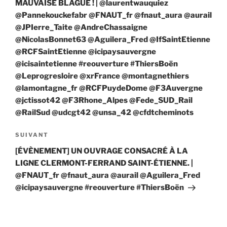
MAUVAISE BLAGUE ! | @laurentwauquiez
@Pannekouckefabr @FNAUT_fr @fnaut_aura @aurail
@JPIerre_Taite @AndreChassaigne
@NicolasBonnet63 @Aguilera_Fred @IfSaintEtienne
@RCFSaintEtienne @icipaysauvergne
@icisaintetienne #reouverture #ThiersBoën
@Leprogresloire @xrFrance @montagnethiers
@lamontagne_fr @RCFPuydeDome @F3Auvergne
@jctissot42 @F3Rhone_Alpes @Fede_SUD_Rail
@RailSud @udcgt42 @unsa_42 @cfdtcheminots
Article
SUIVANT
suivant
[ÉVÈNEMENT] UN OUVRAGE CONSACRÉ À LA
LIGNE CLERMONT-FERRAND SAINT-ÉTIENNE. |
@FNAUT_fr @fnaut_aura @aurail @Aguilera_Fred
@icipaysauvergne #reouverture #ThiersBoën