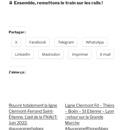
🚆
Ensemble, remettons le train sur les rails !
Partager :
X
Facebook
Telegram
WhatsApp
LinkedIn
Mastodon
Imprimer
E-mail
J’aime ça :
Rouvrir totalement la ligne
Ligne Clermont Fd – Thiers
Clermont-Ferrand Saint-
– Boën – St Etienne – Lyon
Étienne. L’œil de la FNAUT-
: retour sur la Grande
Juin 2022.
Marche
@auvergnerhalpes
#AuvergneRhoneAlpes