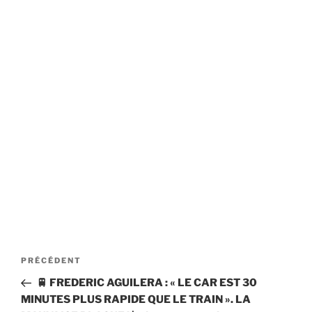
Navigation
Article
PRÉCÉDENT
de
précédent
🚆 FREDERIC AGUILERA : « LE CAR EST 30
l’article
MINUTES PLUS RAPIDE QUE LE TRAIN ». LA