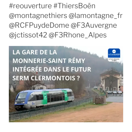
#reouverture #ThiersBoën
@montagnethiers @lamontagne_fr
@RCFPuydeDome @F3Auvergne
@jctissot42 @F3Rhone_Alpes