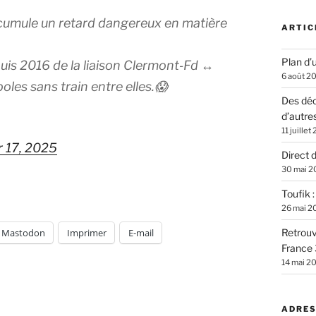
accumule un retard dangereux en matière
ARTIC
Plan d’u
puis 2016 de la liaison Clermont‐Fd ↔
6 août 2
oles sans train entre elles.😱
Des déc
d’autre
11 juillet
 17, 2025
Direct 
30 mai 2
Toufik 
26 mai 2
Mastodon
Imprimer
E-mail
Retrouv
France 
14 mai 2
ADRES