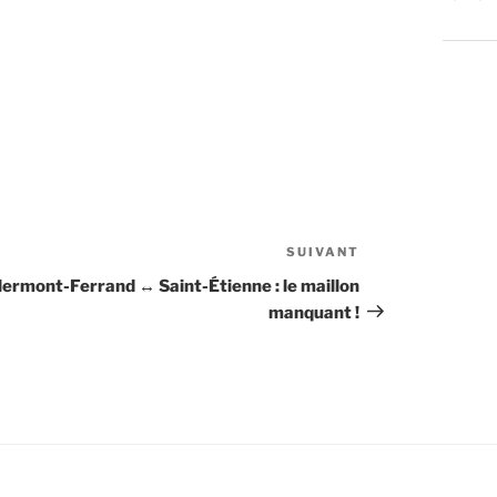
SUIVANT
Article
suivant
lermont-Ferrand ↔ Saint-Étienne : le maillon
manquant !