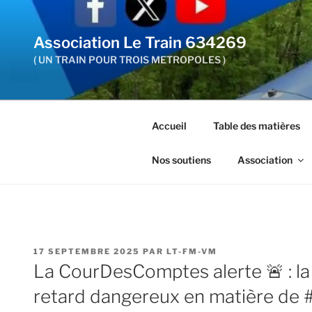
Aller
au
Association Le Train 634269
contenu
principal
( UN TRAIN POUR TROIS METROPOLES )
Accueil
Table des matières
Nos soutiens
Association
PUBLIÉ
17 SEPTEMBRE 2025
PAR
LT-FM-VM
LE
La CourDesComptes alerte 🚨 : l
retard dangereux en matière de 