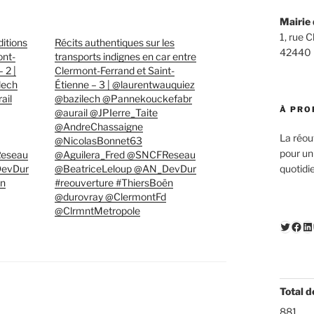
Mairie 
1, rue 
itions
Récits authentiques sur les
42440
ont-
transports indignes en car entre
 2 |
Clermont-Ferrand et Saint-
lech
Étienne – 3 | @laurentwauquiez
ail
@bazilech @Pannekouckefabr
À PRO
@aurail @JPIerre_Taite
@AndreChassaigne
La réou
@NicolasBonnet63
pour un
Reseau
@Aguilera_Fred @SNCFReseau
DevDur
@BeatriceLeloup @AN_DevDur
quotidi
ën
#reouverture #ThiersBoën
@durovray @ClermontFd
@ClrmntMetropole
Twitte
Fac
Li
Total d
881