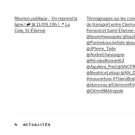
Réunion publique – On reprend la
Témoignages sur les cond
ligne ! 🚞 📅 11/09, 19h | 📍 La
de transport entre Clerm
Cale, St-Étienne
Ferrand et Saint-Étienne –
@laurentwauquiez @bazi
@Pannekouckefabr @aur
@JPIerre_Taite
@AndreChassaigne
@NicolasBonnet63
@Aguilera_Fred @SNCF
@BeatriceLeloup @AN_
#reouverture #ThiersBo
@durovray @ClermontFd
@ClrmntMetropole
CATÉGORIES
ACTUALITÉS