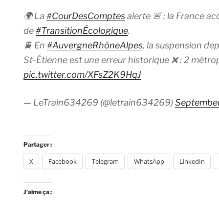
🌍 La
#CourDesComptes
alerte 🚨 : la France 
de
#TransitionÉcologique
.
🚆 En
#AuvergneRhôneAlpes
, la suspension de
St-Étienne est une erreur historique ❌ : 2 métrop
pic.twitter.com/XFsZ2K9HqJ
— LeTrain634269 (@letrain634269)
September
Partager :
X
Facebook
Telegram
WhatsApp
LinkedIn
J’aime ça :