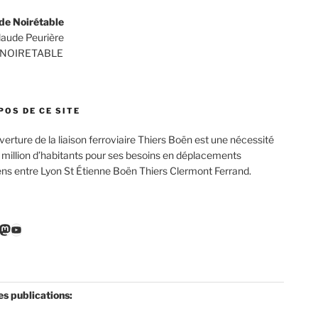
de Noirétable
Claude Peurière
 NOIRETABLE
POS DE CE SITE
verture de la liaison ferroviaire Thiers Boën est une nécessité
 million d’habitants pour ses besoins en déplacements
ens entre Lyon St Étienne Boën Thiers Clermont Ferrand.
r
ebook
nkedIn
Mastodon
YouTube
es publications: