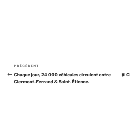
Navigation
Article
PRÉCÉDENT
de
précédent
Chaque jour, 24 000 véhicules circulent entre
🚆 C
Clermont-Ferrand & Saint-Étienne.
l’article