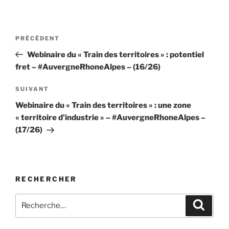
Navigation
Article
PRÉCÉDENT
de
précédent
Webinaire du « Train des territoires » : potentiel
l’article
fret – #AuvergneRhoneAlpes – (16/26)
Article
SUIVANT
suivant
Webinaire du « Train des territoires » : une zone
« territoire d’industrie » – #AuvergneRhoneAlpes –
(17/26)
RECHERCHER
Recherche
Recher
pour
: