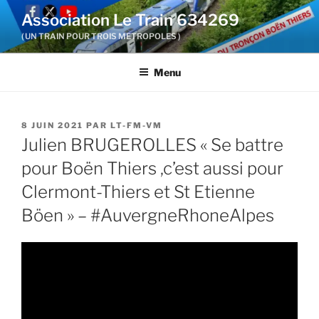
Aller
Association Le Train 634269
au
( UN TRAIN POUR TROIS METROPOLES )
contenu
principal
Menu
PUBLIÉ
8 JUIN 2021
PAR
LT-FM-VM
LE
Julien BRUGEROLLES « Se battre
pour Boën Thiers ,c’est aussi pour
Clermont-Thiers et St Etienne
Böen » – #AuvergneRhoneAlpes