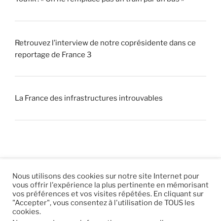
Retrouvez l’interview de notre coprésidente dans ce
reportage de France 3
La France des infrastructures introuvables
Nous utilisons des cookies sur notre site Internet pour
vous offrir l'expérience la plus pertinente en mémorisant
© 2026 |
Mentions légales
|
Hébergement
Eur’Net
.
|
vos préférences et vos visites répétées. En cliquant sur
"Accepter", vous consentez à l'utilisation de TOUS les
RSS
|
sitemap
cookies.