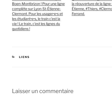
Boen-Montbrizon ! Pour une ligne
la réouverture de la ligne
complète sur Lyon-St-Étienne-
Étienne, #Thiers, #Clerm
Clermont. Pour les usager•e•s et
Ferrand.
les étudiant•e•s, le train c’est la
vie ! Le train, c’est les lignes du
quotidiens !
CATÉGORIES
LIENS
Laisser un commentaire