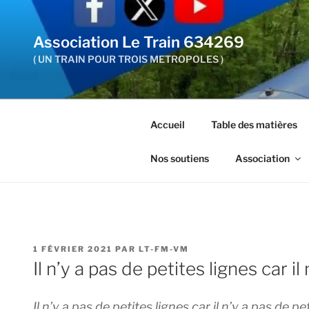
Aller
au
Association Le Train 634269
contenu
principal
( UN TRAIN POUR TROIS METROPOLES )
Accueil
Table des matières
Nos soutiens
Association
PUBLIÉ
1 FÉVRIER 2021
PAR
LT-FM-VM
LE
Il n’y a pas de petites lignes car il
Il n’y a pas de petites lignes car il n’y a pas de 