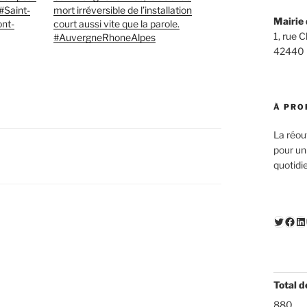
 #Saint-
mort irréversible de l’installation
Mairie 
ont-
court aussi vite que la parole.
1, rue 
#AuvergneRhoneAlpes
42440
À PRO
La réou
pour un
quotidi
Twitte
Fac
Li
Total d
880