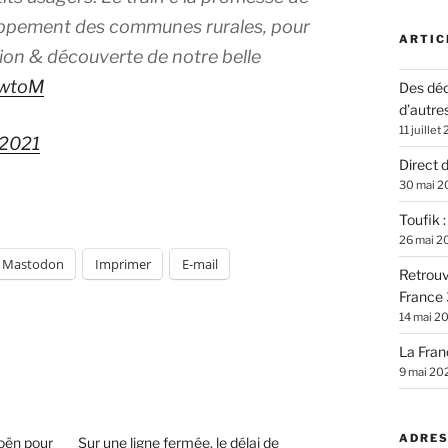
oppement des communes rurales, pour
ARTIC
tion & découverte de notre belle
pwtoM
Des déc
d’autre
11 juillet
 2021
Direct 
30 mai 2
Toufik 
26 mai 2
Mastodon
Imprimer
E-mail
Retrouv
France 
14 mai 2
La Fran
9 mai 20
ADRES
oën pour
Sur une ligne fermée, le délai de