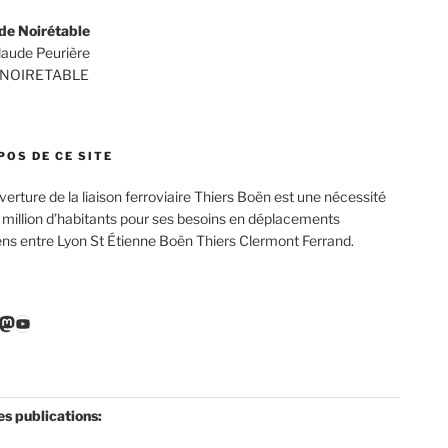
de Noirétable
Claude Peurière
 NOIRETABLE
POS DE CE SITE
verture de la liaison ferroviaire Thiers Boën est une nécessité
 million d’habitants pour ses besoins en déplacements
ens entre Lyon St Étienne Boën Thiers Clermont Ferrand.
r
ebook
nkedIn
Mastodon
YouTube
es publications: