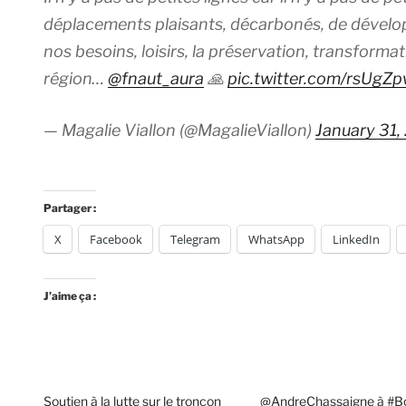
déplacements plaisants, décarbonés, de dével
nos besoins, loisirs, la préservation, transforma
région…
@fnaut_aura
🙏
pic.twitter.com/rsUgZ
— Magalie Viallon (@MagalieViallon)
January 31,
Partager :
X
Facebook
Telegram
WhatsApp
LinkedIn
J’aime ça :
Soutien à la lutte sur le tronçon
@AndreChassaigne à #B