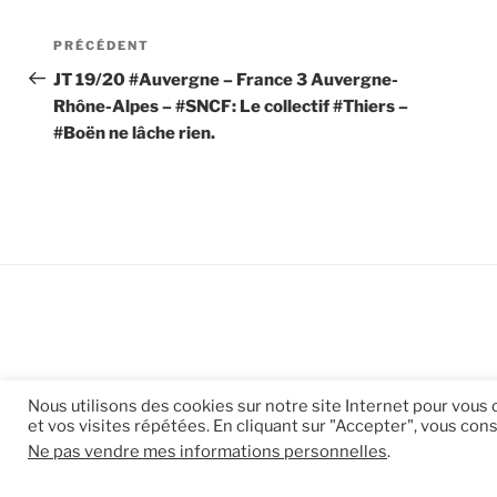
Navigation
Article
PRÉCÉDENT
de
précédent
JT 19/20 #Auvergne – France 3 Auvergne-
Rhône-Alpes – #SNCF: Le collectif #Thiers –
l’article
#Boën ne lâche rien.
Nous utilisons des cookies sur notre site Internet pour vous
et vos visites répétées. En cliquant sur "Accepter", vous cons
Ne pas vendre mes informations personnelles
.