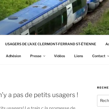
USAGERS DE L’AXE CLERMONT-FERRAND ST-ÉTIENNE
Ac
Adhésion
Presse
Vidéos
Liens
Contact
RECHE
 n’y a pas de petits usagers !
Recher
pour
petits usagers! Le train c la promesse de
: