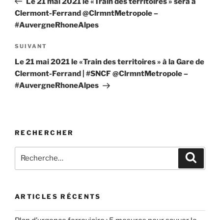
Le 21 mai 2021 le «Train des territoires » sera à
l’article
Clermont-Ferrand @ClrmntMetropole –
#AuvergneRhoneAlpes
Article
SUIVANT
suivant
Le 21 mai 2021 le «Train des territoires » à la Gare de
Clermont-Ferrand | #SNCF @ClrmntMetropole –
#AuvergneRhoneAlpes
RECHERCHER
Recherche
Recher
pour
:
ARTICLES RÉCENTS