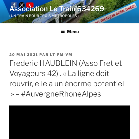
Aller
Association Le Train 634269
au
( UN TRAIN POUR TROIS METROPOLES )
contenu
principal
Menu
PUBLIÉ
20 MAI 2021
PAR
LT-FM-VM
LE
Frederic HAUBLEIN (Asso Fret et
Voyageurs 42) . « La ligne doit
rouvrir, elle a un énorme potentiel
» – #AuvergneRhoneAlpes