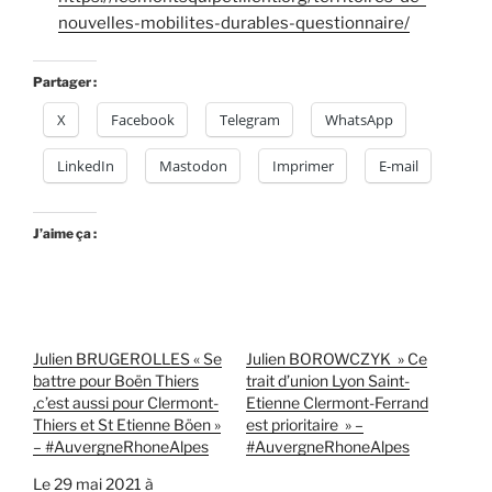
nouvelles-mobilites-durables-questionnaire/
Partager :
X
Facebook
Telegram
WhatsApp
LinkedIn
Mastodon
Imprimer
E-mail
J’aime ça :
Julien BRUGEROLLES « Se
Julien BOROWCZYK » Ce
battre pour Boën Thiers
trait d’union Lyon Saint-
,c’est aussi pour Clermont-
Etienne Clermont-Ferrand
Thiers et St Etienne Böen »
est prioritaire » –
– #AuvergneRhoneAlpes
#AuvergneRhoneAlpes
Le 29 mai 2021 à