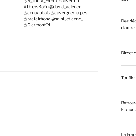
@Aguilera_Fred #reouverture
#ThiersBoën @david_valence
@annaaubois @auvergnerhalpes
@prefetrhone @saint_etienne_
Des déc
@ClermontFd
d’autre
Direct 
Toufik 
Retrouv
France 
La Fran