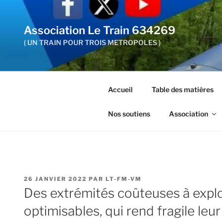
Aller
au
Association Le Train 634269
contenu
principal
( UN TRAIN POUR TROIS METROPOLES )
Accueil
Table des matières
Nos soutiens
Association
PUBLIÉ
26 JANVIER 2022
PAR
LT-FM-VM
LE
Des extrémités coûteuses à exploi
optimisables, qui rend fragile leu