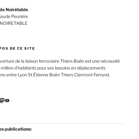
de Noirétable
Claude Peurière
 NOIRETABLE
POS DE CE SITE
verture de la liaison ferroviaire Thiers Boën est une nécessité
 million d’habitants pour ses besoins en déplacements
ens entre Lyon St Étienne Boën Thiers Clermont Ferrand.
r
ebook
nkedIn
Mastodon
YouTube
es publications: