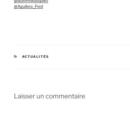
@laurentwauquiez
@Aguilera_Fred
CATÉGORIES
ACTUALITÉS
Laisser un commentaire