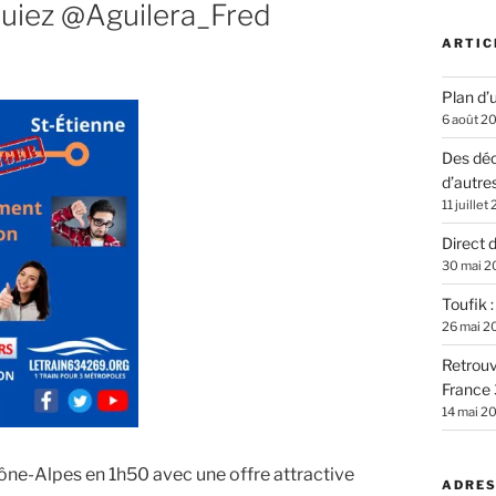
uiez @Aguilera_Fred
ARTIC
Plan d’u
6 août 2
Des déc
d’autre
11 juillet
Direct 
30 mai 2
Toufik 
26 mai 2
Retrouv
France 
14 mai 2
ône-Alpes en 1h50 avec une offre attractive
ADRES