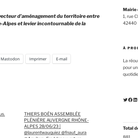
Mairie 
 vecteur d’aménagement du territoire entre
1, rue 
42440
lpes et levier incontournable de la
À PRO
Mastodon
Imprimer
E-mail
La réou
pour un
quotidi
Twitte
Fac
Li
us.
THIERS BOËN ASSEMBLÉE
PLÉNIÈRE AUVERGNE RHÔNE-
ALPES 28/06/23 |
Total d
@laurentwauquiez @fnaut_aura
881