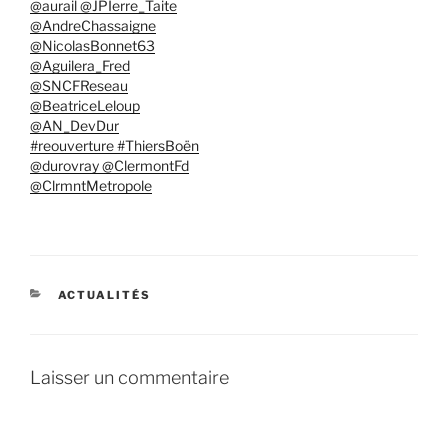
@aurail @JPIerre_Taite
@AndreChassaigne
@NicolasBonnet63
@Aguilera_Fred
@SNCFReseau
@BeatriceLeloup
@AN_DevDur
#reouverture #ThiersBoën
@durovray @ClermontFd
@ClrmntMetropole
CATÉGORIES
ACTUALITÉS
Laisser un commentaire