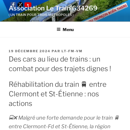
Aller
Association Le Train 634269
au
( UN TRAIN POUR TROIS METROPOLES )
contenu
principal
Menu
PUBLIÉ
19 DÉCEMBRE 2024
PAR
LT-FM-VM
LE
Des cars au lieu de trains : un
combat pour des trajets dignes !
Réhabilitation du train 🚆 entre
Clermont et St-Étienne : nos
actions
🚍❌ Malgré une forte demande pour le train 🚆
entre Clermont-Fd et St-Étienne, la région