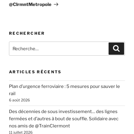
@ClrmntMetropole
RECHERCHER
Recherche
Recher
pour
:
ARTICLES RÉCENTS
Plan d’urgence ferroviaire : 5 mesures pour sauver le
rail
6 août 2026
Des décennies de sous investissement… des lignes
fermées et d’autres à bout de souffle. Solidaire avec
nos amis de @TrainClermont
11 juillet 2026