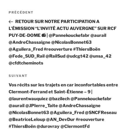
Navigation
Article
PRÉCÉDENT
de
précédent
RETOUR SUR NOTRE PARTICIPATION A
l’article
L’ÉMISSION “L’INVITÉ ACTU AUVERGNE” SUR RCF
PUY-DE-DOME 📻 | @Pannekouckefabr @aurail
@AndreChassaigne @NicolasBonnet63
@Aguilera_Fred #reouverture #ThiersBoën
@Fede_SUD_Rail @RailSud @udcgt42 @unsa_42
@cfdtcheminots
Article
SUIVANT
suivant
Vos récits sur les trajets en car inconfortables entre
Clermont-Ferrand et Saint-Étienne – 9 |
@laurentwauquiez @bazilech @Pannekouckefabr
@aurail @JPIerre_Taite @AndreChassaigne
@NicolasBonnet63 @Aguilera_Fred @SNCFReseau
@BeatriceLeloup @AN_DevDur #reouverture
#ThiersBoën @durovray @ClermontFd