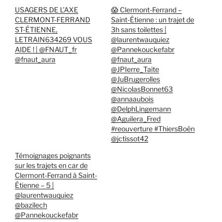
USAGERS DE L’AXE
😱 Clermont-Ferrand –
CLERMONT-FERRAND
Saint-Étienne : un trajet de
ST-ÉTIENNE,
3h sans toilettes |
LETRAIN634269 VOUS
@laurentwauquiez
AIDE ! | @FNAUT_fr
@Pannekouckefabr
@fnaut_aura
@fnaut_aura
@JPIerre_Taite
@JuBrugerolles
@NicolasBonnet63
@annaaubois
@DelphLingemann
@Aguilera_Fred
#reouverture #ThiersBoën
@jctissot42
Témoignages poignants
sur les trajets en car de
Clermont-Ferrand à Saint-
Étienne – 5 |
@laurentwauquiez
@bazilech
@Pannekouckefabr