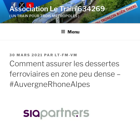
Aller
Association Le Train 634269
au
( UN TRAIN POUR TROIS METROPOLES )
contenu
principal
Menu
PUBLIÉ
30 MARS 2021
PAR
LT-FM-VM
LE
Comment assurer les dessertes
ferroviaires en zone peu dense –
#AuvergneRhoneAlpes