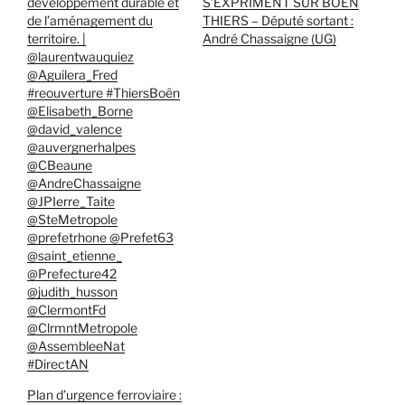
développement durable et
S’EXPRIMENT SUR BOËN
de l’aménagement du
THIERS – Député sortant :
territoire. |
André Chassaigne (UG)
@laurentwauquiez
@Aguilera_Fred
#reouverture #ThiersBoën
@Elisabeth_Borne
@david_valence
@auvergnerhalpes
@CBeaune
@AndreChassaigne
@JPIerre_Taite
@SteMetropole
@prefetrhone @Prefet63
@saint_etienne_
@Prefecture42
@judith_husson
@ClermontFd
@ClrmntMetropole
@AssembleeNat
#DirectAN
Plan d’urgence ferroviaire :