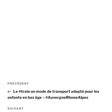
Navigation
Article
PRÉCÉDENT
de
précédent
Le #train un mode de transport adapté pour les
l’article
enfants en bas âge – #AuvergneRhoneAlpes
Article
SUIVANT