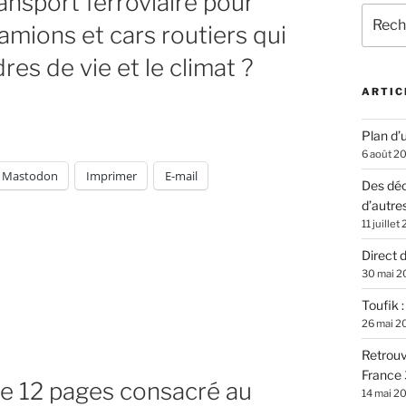
ansport ferroviaire pour
Recher
mions et cars routiers qui
pour
:
es de vie et le climat ?
ARTIC
Plan d’u
6 août 2
Mastodon
Imprimer
E-mail
Des déc
d’autre
11 juillet
Direct 
30 mai 2
Toufik 
26 mai 2
Retrouv
France 
 de 12 pages consacré au
14 mai 2