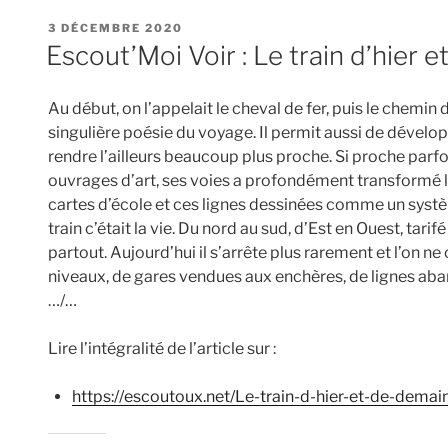
PUBLIÉ
3 DÉCEMBRE 2020
LE
Escout’Moi Voir : Le train d’hier 
Au début, on l’appelait le cheval de fer, puis le chemin 
singulière poésie du voyage. Il permit aussi de développe
rendre l’ailleurs beaucoup plus proche. Si proche parfoi
ouvrages d’art, ses voies a profondément transformé le 
cartes d’école et ces lignes dessinées comme un systèm
train c’était la vie. Du nord au sud, d’Est en Ouest, tarif
partout. Aujourd’hui il s’arrête plus rarement et l’on 
niveaux, de gares vendues aux enchères, de lignes ab
…/…
Lire l’intégralité de l’article sur :
https://escoutoux.net/Le-train-d-hier-et-de-demai