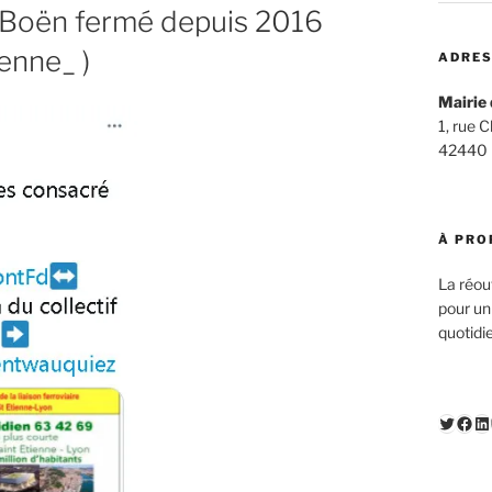
 #Boën fermé depuis 2016
enne_ )
ADRES
Mairie 
1, rue 
42440
À PRO
La réou
pour un
quotidi
Twitte
Fac
Li