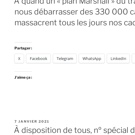
À quand un « plan Marshall » du tr
nous débarrasser des 330 000 ca
massacrent tous les jours nos cadr
Partager :
X
Facebook
Telegram
WhatsApp
LinkedIn
J’aime ça :
PUBLIÉ
7 JANVIER 2021
LE
À disposition de tous, nº spécial