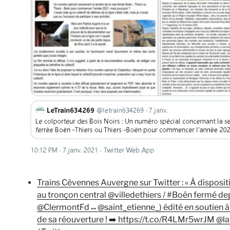
Trains Cévennes Auvergne sur Twitter : « À disposit
au tronçon central @villedethiers / #Boën fermé de
@ClermontFd↔️@saint_etienne_) édité en soutien à 
de sa réouverture ! ➡️ https://t.co/R4LMr5wrJM @