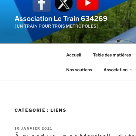
Aller
au
Association Le Train 634269
contenu
principal
( UN TRAIN POUR TROIS METROPOLES )
Accueil
Table des matières
Nos soutiens
Association
CATÉGORIE :
LIENS
PUBLIÉ
10 JANVIER 2021
LE