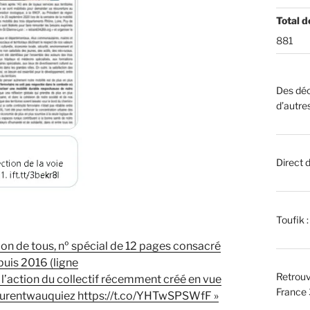
Total d
881
Des déc
d’autre
Direct 
Toufik 
ion de tous, nº spécial de 12 pages consacré
puis 2016 (ligne
Retrouv
l’action du collectif récemment créé en vue
France 
laurentwauquiez https://t.co/YHTwSPSWfF »