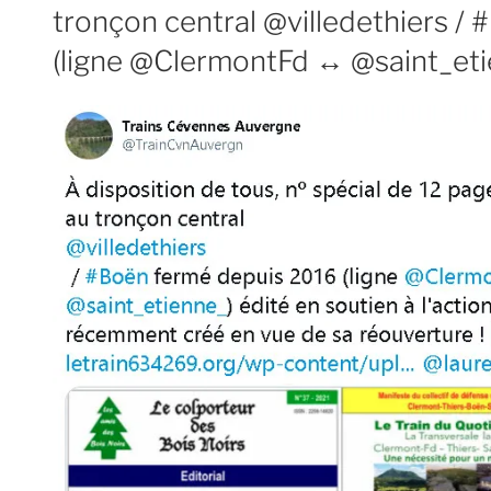
tronçon central @villedethiers /
(ligne @ClermontFd ↔️ @saint_eti